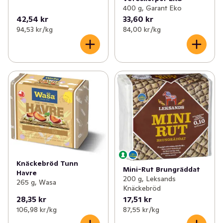
400 g, Garant Eko
42,54 kr
33,60 kr
94,53 kr /kg
84,00 kr /kg
Knäckebröd Tunn
Mini-Rut Brungräddat
Havre
200 g, Leksands
265 g, Wasa
Knäckebröd
28,35 kr
17,51 kr
106,98 kr /kg
87,55 kr /kg