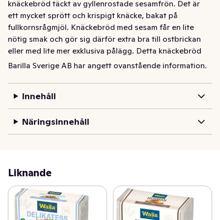
knäckebröd täckt av gyllenrostade sesamfrön. Det är 
ett mycket sprött och krispigt knäcke, bakat på 
fullkornsrågmjöl. Knäckebröd med sesam får en lite 
nötig smak och gör sig därför extra bra till ostbrickan 
eller med lite mer exklusiva pålägg. Detta knäckebröd 
med frön är dock en delikatess även till frukost eller 
Barilla Sverige AB har angett ovanstående information.
som en vanlig knäckemacka. Vårt rågknäcke innehåller 
98% fullkorn och är rikt på kostfiber. Wasa Delikatess 
Innehåll
Knäckebröd Sesam är nyckelhålsmärkt och 100% 
klimatkompenserat.
Näringsinnehåll
Wasa Knäckebröd Delikatess Sesam är ett tunt 
knäckebröd täckt av gyllenrostade sesamfrön. Det är 
ett mycket sprött och krispigt knäcke, bakat på 
fullkornsrågmjöl. Knäckebröd med sesam får en lite 
Liknande
nötig smak och gör sig därför extra bra till ostbrickan 
eller med lite mer exklusiva pålägg. Detta knäckebröd 
med frön är dock en delikatess även till frukost eller 
som en vanlig knäckemacka. Vårt rågknäcke innehåller 
98% fullkorn och är rikt på kostfiber. Wasa Delikatess 