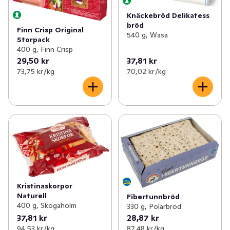
Knäckebröd Delikatess
bröd
Finn Crisp Original
540 g, Wasa
Storpack
400 g, Finn Crisp
29,50 kr
37,81 kr
73,75 kr /kg
70,02 kr /kg
Kristinaskorpor
Naturell
Fibertunnbröd
400 g, Skogaholm
330 g, Polarbröd
37,81 kr
28,87 kr
94,53 kr /kg
87,48 kr /kg