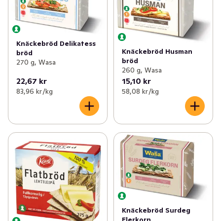
Knäckebröd Sesam är nyckelhålsmärkt.
Knäckebröd Delikatess
Knäckebröd Husman
bröd
bröd
270 g, Wasa
260 g, Wasa
22,67 kr
15,10 kr
83,96 kr /kg
58,08 kr /kg
Knäckebröd Surdeg
Flerkorn