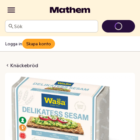
Sök
Logga in
Skapa konto
likatess Sesam bröd
Knäckebröd