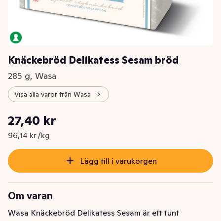
Knäckebröd Delikatess Sesam bröd
285 g, Wasa
Visa alla varor från Wasa
Styckpris: 96,14 kr /kg
27,40 kr
Nuvarande pris är: 27,40 kr
96,14 kr /kg
Lägg till i varukorgen
Om varan
Wasa Knäckebröd Delikatess Sesam är ett tunt 