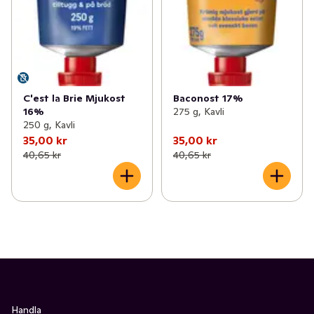
C'est la Brie Mjukost
Baconost 17%
16%
275 g, Kavli
250 g, Kavli
35,00 kr
35,00 kr
40,65 kr
40,65 kr
Handla