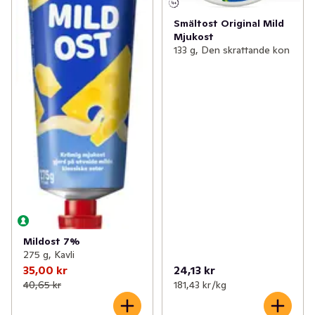
Smältost Original Mild
Mjukost
133 g, Den skrattande kon
Mildost 7%
275 g, Kavli
35,00 kr
24,13 kr
40,65 kr
181,43 kr /kg