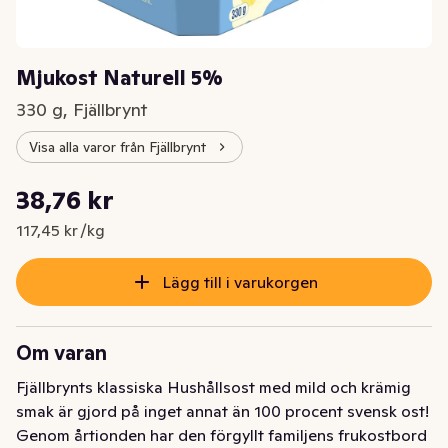
Mjukost Naturell 5%
330 g, Fjällbrynt
Visa alla varor från Fjällbrynt
Styckpris: 117,45 kr /kg
38,76 kr
Nuvarande pris är: 38,76 kr
117,45 kr /kg
Lägg till i varukorgen
Om varan
Fjällbrynts klassiska Hushållsost med mild och krämig 
smak är gjord på inget annat än 100 procent svensk ost! 
Genom årtionden har den förgyllt familjens frukostbord 