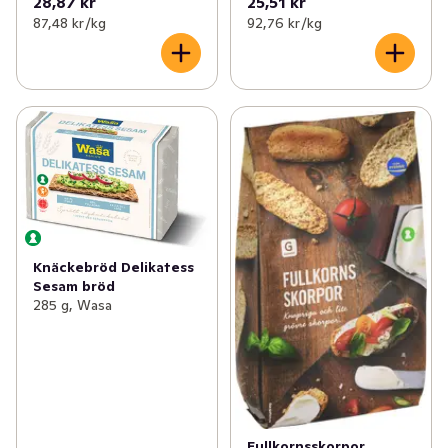
28,87 kr
25,51 kr
87,48 kr /kg
92,76 kr /kg
Knäckebröd Delikatess
Sesam bröd
285 g, Wasa
Fullkornsskorpor