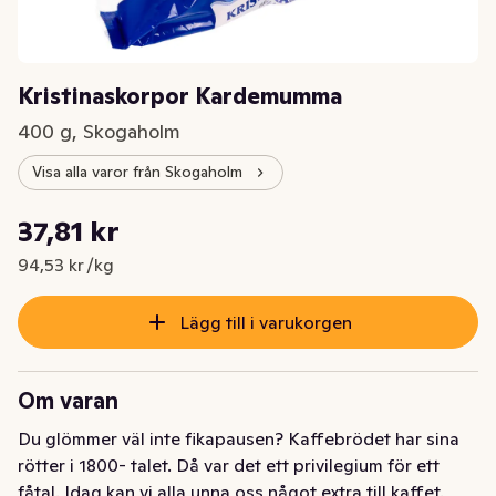
Kristinaskorpor Kardemumma
400 g, Skogaholm
Visa alla varor från Skogaholm
Styckpris: 94,53 kr /kg
37,81 kr
Nuvarande pris är: 37,81 kr
94,53 kr /kg
Lägg till i varukorgen
Om varan
Du glömmer väl inte fikapausen? Kaffebrödet har sina 
rötter i 1800- talet. Då var det ett privilegium för ett 
fåtal. Idag kan vi alla unna oss något extra till kaffet. 