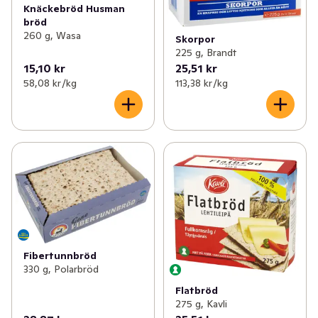
Knäckebröd Husman
bröd
260 g, Wasa
Skorpor
225 g, Brandt
15,10 kr
25,51 kr
58,08 kr /kg
113,38 kr /kg
Fibertunnbröd
330 g, Polarbröd
Flatbröd
275 g, Kavli