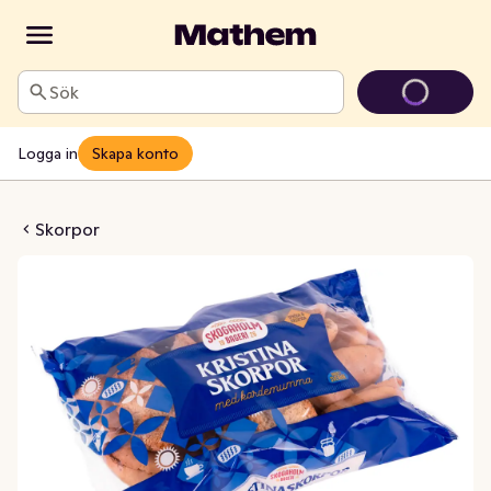
Sök
Logga in
Skapa konto
orpor Kardemumma
Skorpor