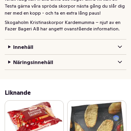
Testa gärna våra spröda skorpor nästa gång du slår dig 
ner med en kopp - och ta en extra lång paus!
Skogaholm Kristinaskorpor Kardemumma – njut av en 
Fazer Bageri AB har angett ovanstående information.
krispig fikastund med våra extra spröda veteskorpor, 
smaksatta med grovmalen kardemumma. Skogaholm 
Kristinaskorpor Kardemumma är goda att äta precis 
Innehåll
som de är, men varför inte lyxa till det lite med färskost 
och örter.
Näringsinnehåll
Liknande