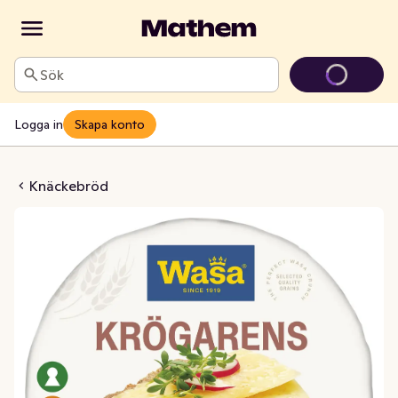
Sök
Logga in
Skapa konto
d Krögarens bröd
Knäckebröd