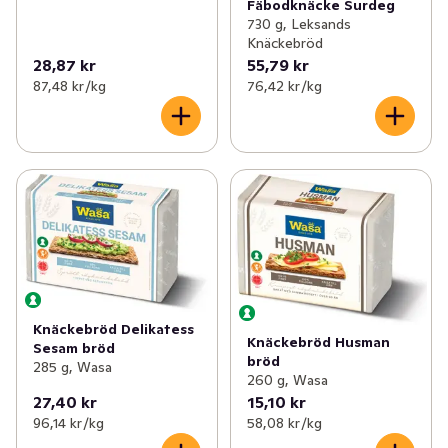
Fäbodknäcke Surdeg
730 g, Leksands
Knäckebröd
28,87 kr
55,79 kr
87,48 kr /kg
76,42 kr /kg
Knäckebröd Delikatess
Knäckebröd Husman
Sesam bröd
bröd
285 g, Wasa
260 g, Wasa
27,40 kr
15,10 kr
96,14 kr /kg
58,08 kr /kg