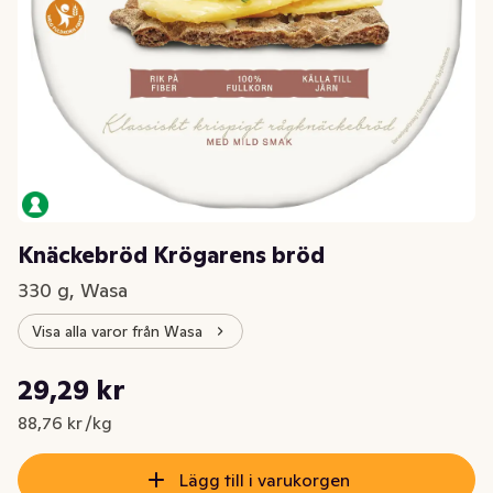
Knäckebröd Krögarens bröd
330 g, Wasa
Visa alla varor från Wasa
Styckpris: 88,76 kr /kg
29,29 kr
Nuvarande pris är: 29,29 kr
88,76 kr /kg
Lägg till i varukorgen