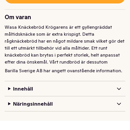
Om varan
Wasa Knäckebröd Krögarens är ett gyllengräddat 
måltidsknäcke som är extra krispigt. Detta 
rågknäckebröd har en något mildare smak vilket gör det 
till ett utmärkt tillbehör vid alla måltider. Ett runt 
knäckebröd kan brytas i perfekt storlek, helt anpassat 
efter dina önskemål. Vårt rundbröd är dessutom 
nyckelhålsmärkt. Krögarens fullkornsknäckebröd är en 
Barilla Sverige AB har angett ovanstående information.
källa till järn och protein, samtidigt som det är 100% 
klimatkompenserat.
Innehåll
Wasa Knäckebröd Krögarens är ett gyllengräddat 
måltidsknäcke som är extra krispigt. Detta 
Näringsinnehåll
rågknäckebröd har en något mildare smak vilket gör det 
till ett utmärkt tillbehör vid alla måltider. Ett runt 
knäckebröd kan brytas i perfekt storlek, helt anpassat 
efter dina önskemål. Vårt rundbröd är dessutom 