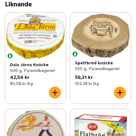
Liknande
nyckelhålsmärkt. Krögarens fullkornsknäckebröd är en 
källa till järn och protein.
Speltbröd knäcke
Dala Järna Knäcke
550 g, Pyramidbageriet
500 g, Pyramidbageriet
42,54 kr
56,31 kr
85,08 kr /kg
102,38 kr /kg