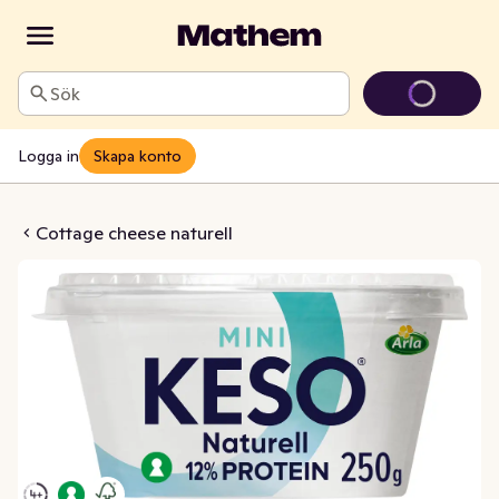
Sök
Logga in
Skapa konto
heese Mini 1,5%
Cottage cheese naturell