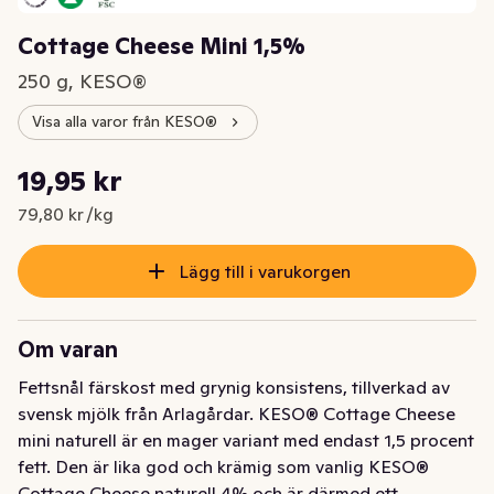
Cottage Cheese Mini 1,5%
250 g, KESO®
Visa alla varor från KESO®
Styckpris: 79,80 kr /kg
19,95 kr
Nuvarande pris är: 19,95 kr
79,80 kr /kg
Lägg till i varukorgen
Om varan
Fettsnål färskost med grynig konsistens, tillverkad av 
svensk mjölk från Arlagårdar. KESO® Cottage Cheese 
mini naturell är en mager variant med endast 1,5 procent 
fett. Den är lika god och krämig som vanlig KESO® 
Cottage Cheese naturell 4% och är därmed ett 