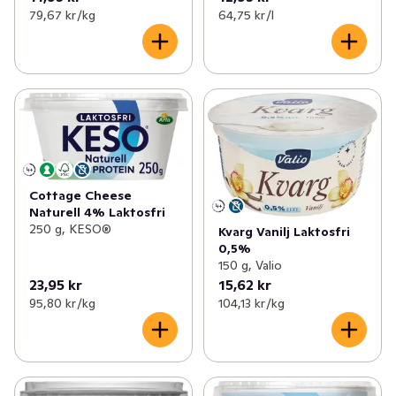
79,67 kr /kg
64,75 kr /l
Cottage Cheese
Naturell 4% Laktosfri
250 g, KESO®
Kvarg Vanilj Laktosfri
0,5%
150 g, Valio
23,95 kr
15,62 kr
95,80 kr /kg
104,13 kr /kg