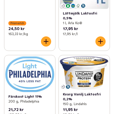
Lättmjölk Laktosfri
0,5%
1 l, Arla Ko®
Prismatch
24,50 kr
17,95 kr
163,33 kr /kg
17,95 kr /l
Kvarg Vanilj Laktosfri
Färskost Light 11%
0,2%
200 g, Philadelphia
150 g, Lindahls
21,72 kr
11,95 kr