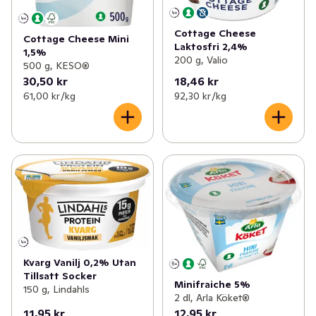
mellanmål, exempelvis vid träning. Symbolen med den 
blågula mjölkkannan garanterar 100 procent svensk 
Cottage Cheese
Cottage Cheese Mini
mjölk. Kartongbägaren är gjord av FSC-märkt 
Laktosfri 2,4%
1,5%
200 g, Valio
pappersfiber.
500 g, KESO®
30,50 kr
18,46 kr
61,00 kr /kg
92,30 kr /kg
Kvarg Vanilj 0,2% Utan
Tillsatt Socker
Minifraiche 5%
150 g, Lindahls
2 dl, Arla Köket®
11,95 kr
12,95 kr