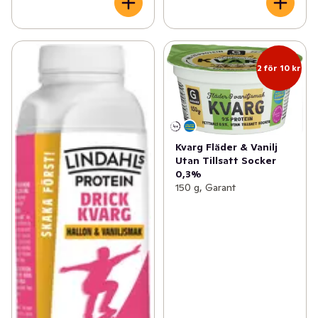
2 för 10 kr
Kvarg Fläder & Vanilj
Utan Tillsatt Socker
0,3%
150 g, Garant