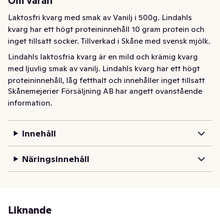
Om varan
Laktosfri kvarg med smak av Vanilj i 500g. Lindahls 
kvarg har ett högt proteininnehåll 10 gram protein och 
inget tillsatt socker. Tillverkad i Skåne med svensk mjölk.
Lindahls laktosfria kvarg är en mild och krämig kvarg 
med ljuvlig smak av vanilj. Lindahls kvarg har ett högt 
proteininnehåll, låg fetthalt och innehåller inget tillsatt 
Skånemejerier Försäljning AB har angett ovanstående
socker. Perfekt att njuta som den är eller toppa med 
information.
nötter, frukt eller färska bär. Ät den efter träningen, som 
mellanmål eller bara när du vill ha något gott och 
nyttigt! Lindahls kvarg är tillverkad i Sverige med svensk 
Innehåll
mjölk.
Näringsinnehåll
Liknande