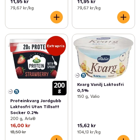
11,95 kr
11,95 kr
79,67 kr /kg
79,67 kr /kg
Extrapris
Kvarg Vanilj Laktosfri
0,5%
150 g, Valio
Proteinkvarg Jordgubb
Laktosfri Utan Tillsatt
Socker 0.2%
200 g, Arla®
16,00 kr
15,62 kr
18,50 kr
104,13 kr /kg