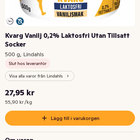
Kvarg Vanilj 0,2% Laktosfri Utan Tillsatt
Socker
500 g, Lindahls
Slut hos leverantör
Visa alla varor från Lindahls
Styckpris: 55,90 kr /kg
27,95 kr
Nuvarande pris är: 27,95 kr
55,90 kr /kg
Lägg till i varukorgen