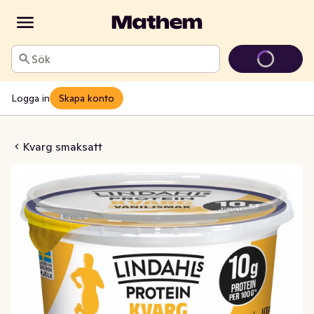
Sök
Logga in
Skapa konto
ktosfri Utan Tillsatt Socker
Kvarg smaksatt