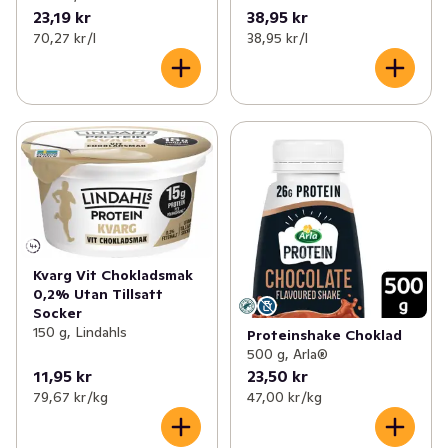
23,19 kr
38,95 kr
70,27 kr /l
38,95 kr /l
Kvarg Vit Chokladsmak
0,2% Utan Tillsatt
Socker
150 g, Lindahls
Proteinshake Choklad
500 g, Arla®
11,95 kr
23,50 kr
79,67 kr /kg
47,00 kr /kg