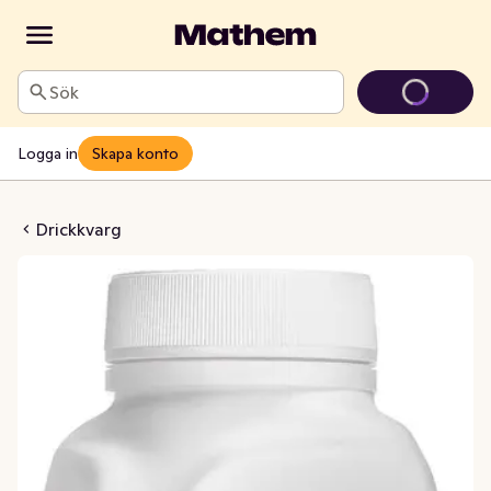
Sök
Logga in
Skapa konto
t Chocolate Crush Laktosfri
Drickkvarg