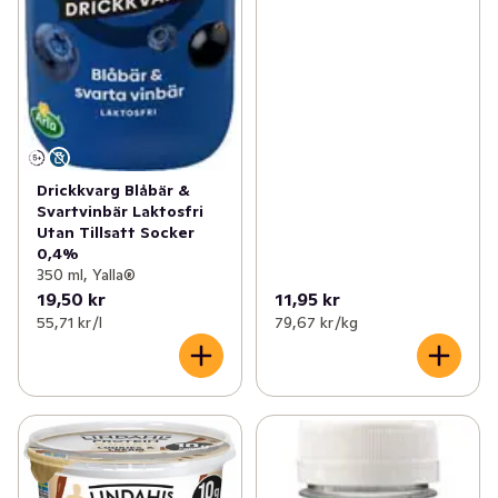
Drickkvarg Blåbär &
Svartvinbär Laktosfri
Utan Tillsatt Socker
0,4%
350 ml, Yalla®
19,50 kr
11,95 kr
55,71 kr /l
79,67 kr /kg