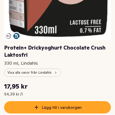
Protein+ Drickyoghurt Chocolate Crush
Laktosfri
330 ml, Lindahls
Visa alla varor från Lindahls
Styckpris: 54,39 kr /l
17,95 kr
Nuvarande pris är: 17,95 kr
54,39 kr /l
Lägg till i varukorgen