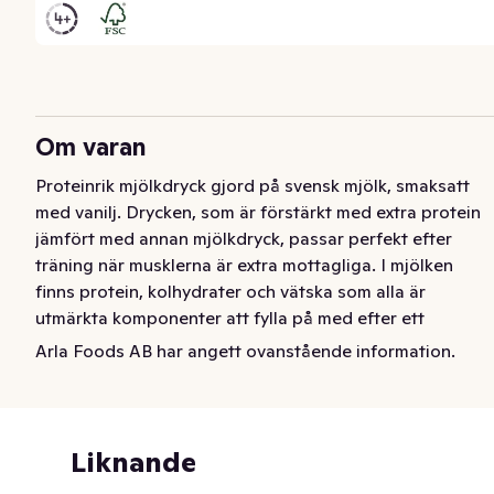
Om varan
Proteinrik mjölkdryck gjord på svensk mjölk, smaksatt 
med vanilj. Drycken, som är förstärkt med extra protein 
jämfört med annan mjölkdryck, passar perfekt efter 
träning när musklerna är extra mottagliga. I mjölken 
finns protein, kolhydrater och vätska som alla är 
utmärkta komponenter att fylla på med efter ett 
träningspass.
Arla Foods AB har angett ovanstående information.
Arla® Protein Mjölkdryck Vanilj är en proteindryck med 
mild och god smak. Mjölkdrycken är förstärkt med extra 
protein och är perfekt i samband med träning. Drick den 
Liknande
i farten eller avnjut som proteinrikt mellanmål!