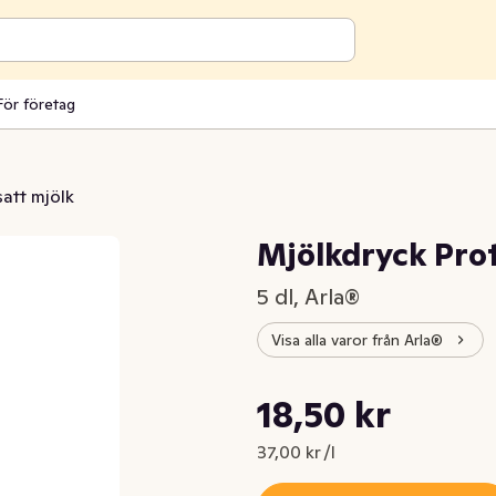
För företag
att mjölk
Mjölkdryck Prot
5 dl, Arla®
Visa alla varor från Arla®
Styckpris: 37,00 kr /l
18,50 kr
Nuvarande pris är: 18,50 kr
37,00 kr /l