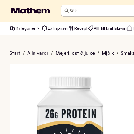
Sök
Kategorier
Extrapriser
Recept
Allt till kräftskivan
 Protein Vanilj 0,5%
Start
/
Alla varor
/
Mejeri, ost & juice
/
Mjölk
/
Smaks