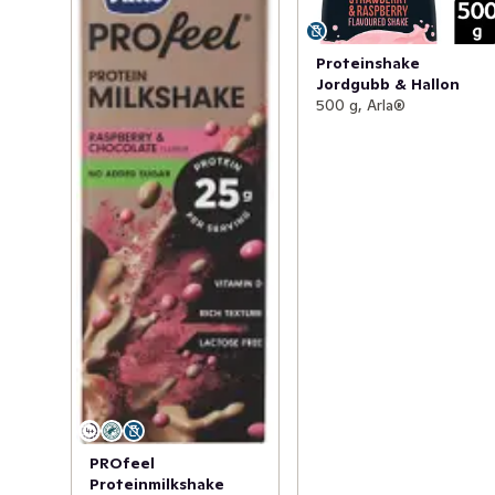
Proteinshake
Jordgubb & Hallon
500 g, Arla®
PROfeel
Proteinmilkshake