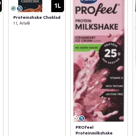
Proteinshake Choklad
1 l, Arla®
PROfeel
Proteinmilkshake