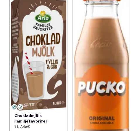
Chokladmjölk
Familjefavoriter
1 l, Arla®