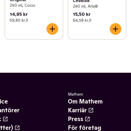
Choklad
250 ml, Cocio
240 ml, Arla®
14,95 kr
15,50 kr
59,80 kr /l
64,58 kr /l
Mathem
ice
Om Mathem
antörer
Karriär
k
Press
tter)
För företag