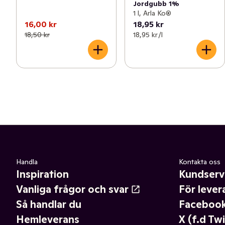
Jordgubb 1%
1 l, Arla Ko®
16,00 kr
18,95 kr
18,50 kr
18,95 kr /l
Handla
Kontakta oss
Inspiration
Kundserv
Vanliga frågor och svar
För lever
Så handlar du
Faceboo
Hemleverans
X (f.d Twi