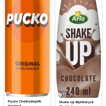
Pucko Chokladmjölk
Shake Up Mjölkdryck
Original