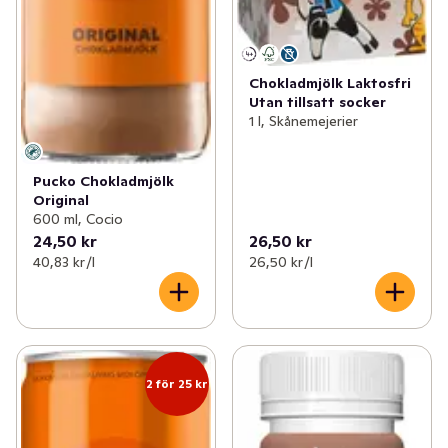
Chokladmjölk Laktosfri
Utan tillsatt socker
1 l, Skånemejerier
Pucko Chokladmjölk
Original
600 ml, Cocio
24,50 kr
26,50 kr
40,83 kr /l
26,50 kr /l
2 för 25 kr