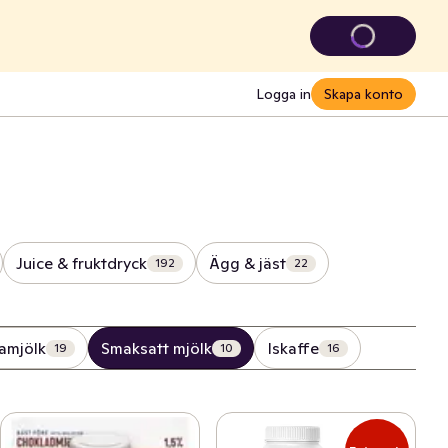
Logga in
Skapa konto
Juice & fruktdryck
Ägg & jäst
192
22
amjölk
Smaksatt mjölk
Iskaffe
19
10
16