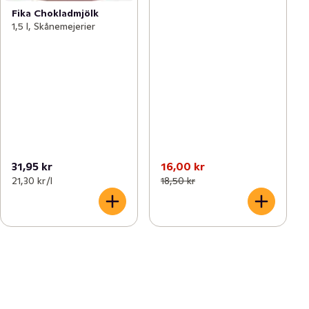
Fika Chokladmjölk
1,5 l, Skånemejerier
31,95 kr
16,00 kr
21,30 kr /l
18,50 kr