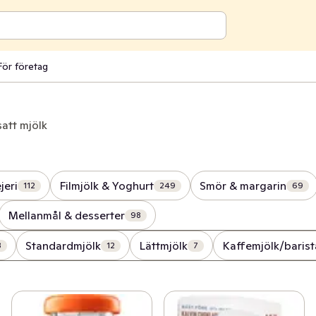
För företag
att mjölk
jeri
Filmjölk & Yoghurt
Smör & margarin
112
249
69
Mellanmål & desserter
98
Standardmjölk
Lättmjölk
Kaffemjölk/barist
3
12
7