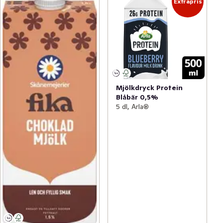
Extrapris
Mjölkdryck Protein
Blåbär 0,5%
5 dl, Arla®