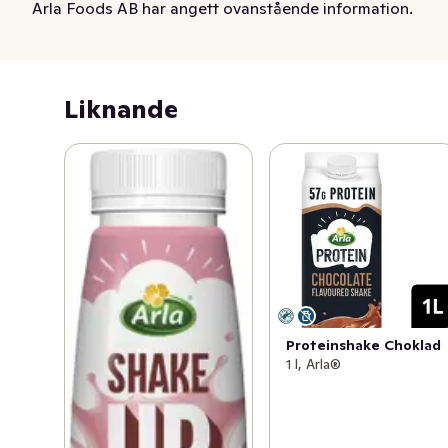
energi när livet händer. Finns i två goda smaker: Choklad 
Arla Foods AB har angett ovanstående information.
och Jordgubb.
Liknande
Proteinshake Choklad
1 l, Arla®