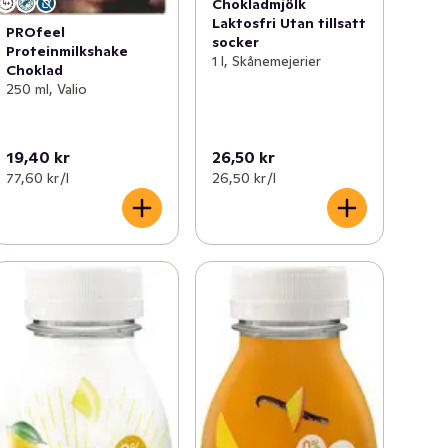
Chokladmjölk
Laktosfri Utan tillsatt
PROfeel
socker
Proteinmilkshake
1 l, Skånemejerier
Choklad
250 ml, Valio
19,40 kr
26,50 kr
77,60 kr /l
26,50 kr /l