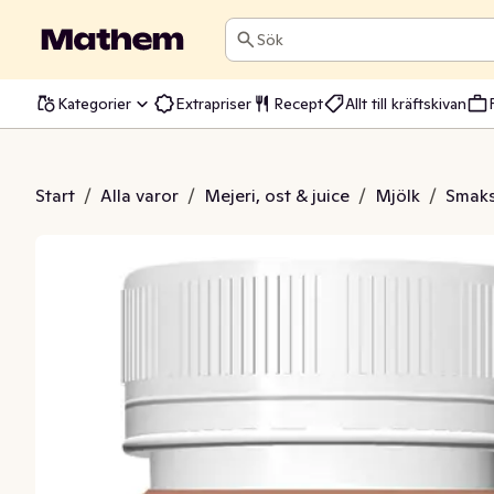
Sök
Kategorier
Extrapriser
Recept
Allt till kräftskivan
Mjölkdryck Choklad
Start
/
Alla varor
/
Mejeri, ost & juice
/
Mjölk
/
Smaks