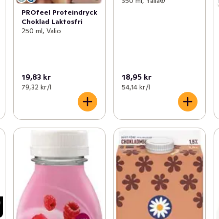
350 ml, Yalla®
PROfeel Proteindryck
Choklad Laktosfri
250 ml, Valio
19,83 kr
18,95 kr
79,32 kr /l
54,14 kr /l