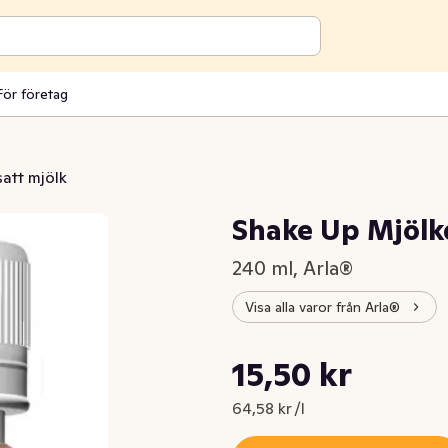
För företag
att mjölk
Shake Up Mjölk
240 ml, Arla®
Visa alla varor från Arla®
Styckpris: 64,58 kr /l
15,50 kr
Nuvarande pris är: 15,50 kr
64,58 kr /l