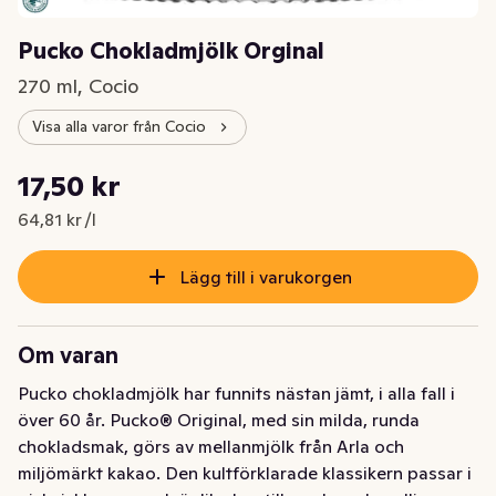
Pucko Chokladmjölk Orginal
270 ml, Cocio
Visa alla varor från Cocio
Styckpris: 64,81 kr /l
17,50 kr
Nuvarande pris är: 17,50 kr
64,81 kr /l
Lägg till i varukorgen
Om varan
Pucko chokladmjölk har funnits nästan jämt, i alla fall i 
över 60 år. Pucko® Original, med sin milda, runda 
chokladsmak, görs av mellanmjölk från Arla och 
miljömärkt kakao. Den kultförklarade klassikern passar i 