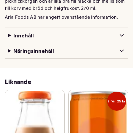
picknickkorgen och är lika bra till macka och mellis som 
till korv med bröd och helgfrukost. 270 ml.
Arla Foods AB har angett ovanstående information.
Pucko chokladmjölk har funnits nästan jämt, i alla fall i 
över 60 år. Pucko® Original, med sin milda, runda 
chokladsmak, görs av mellanmjölk från Arla och 
Innehåll
miljömärkt kakao. Den kultförklarade klassikern passar i 
picknickkorgen och är lika bra till macka och mellis som 
Näringsinnehåll
till korv med bröd och helgfrukost. 270 ml.
Liknande
2 för 25 kr