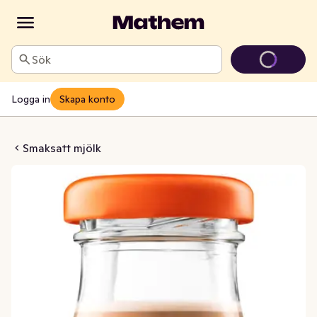
Sök
Logga in
Skapa konto
ladmjölk Orginal
Smaksatt mjölk