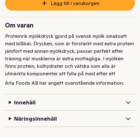
Lägg till i varukorgen
Om varan
Proteinrik mjölkdryck gjord på svensk mjölk smaksatt 
med blåbär. Drycken, som är förstärkt med extra protein 
jämfört med annan mjölkdryck, passar perfekt efter 
träning när musklerna är extra mottagliga. I mjölken 
finns protein, kolhydrater och vätska som alla är 
utmärkta komponenter att fylla på med efter ett 
träningspass.
Arla Foods AB har angett ovanstående information.
Arla® Protein Mjölkdryck Blåbär är en proteindryck med 
god smak av blåbär. Mjölkdrycken är förstärkt med 
Innehåll
extra protein och är perfekt i samband med träning. 
Drick den i farten eller avnjut som proteinrikt mellanmål!
Näringsinnehåll