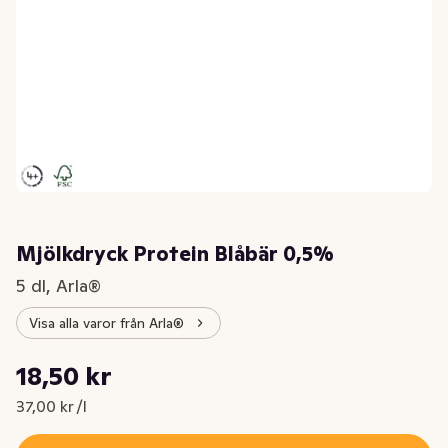
Mjölkdryck Protein Blåbär 0,5%
5 dl, Arla®
Visa alla varor från Arla®
Styckpris: 37,00 kr /l
18,50 kr
Nuvarande pris är: 18,50 kr
37,00 kr /l