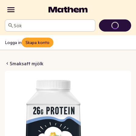
Sök
Logga in
Skapa konto
Protein Blåbär 0,5%
Smaksatt mjölk