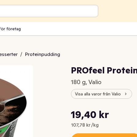
För företag
esserter
/
Proteinpudding
PROfeel Protei
180 g, Valio
Visa alla varor från Valio
Styckpris: 107,78 kr /kg
19,40 kr
Nuvarande pris är: 19,40 kr
107,78 kr /kg