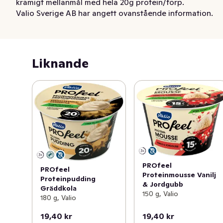
krämigt mellanmål med hela 20g protein/förp. 
Valio Sverige AB har angett ovanstående information.
Produkten är laktosfri och utan tillsatt socker.
Liknande
PROfeel
PROfeel
Proteinmousse Vanilj
Proteinpudding
& Jordgubb
Gräddkola
150 g, Valio
180 g, Valio
19,40 kr
19,40 kr