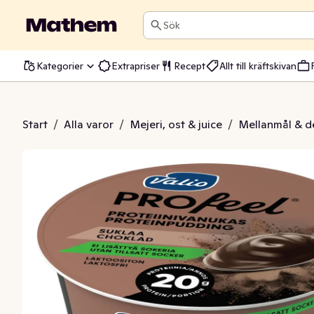
Sök
Kategorier
Extrapriser
Recept
Allt till kräftskivan
teinpudding Choklad
Start
/
Alla varor
/
Mejeri, ost & juice
/
Mellanmål & d