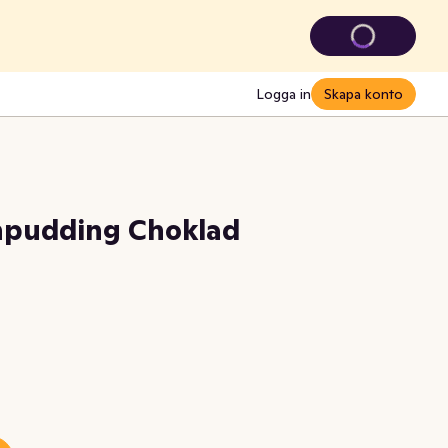
Logga in
Skapa konto
npudding Choklad