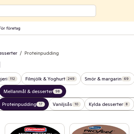
För företag
esserter
/
Proteinpudding
g
jeri
Filmjölk & Yoghurt
Smör & margarin
112
249
69
Mellanmål & desserter
98
Proteinpudding
Vaniljsås
Kylda desserter
17
10
8