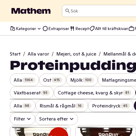
Sök
Kategorier
Extrapriser
Recept
Allt till kräftskivan
Start
/
Alla varor
/
Mejeri, ost & juice
/
Mellanmål & d
Proteinpuddin
Alla
Ost
Mjölk
Matlagningsme
1364
415
100
Växtbaserat
Cottage cheese, kvarg & skyr
93
81
Alla
Rismål & rågmål
Proteindryck
98
16
45
Filter
Sortera efter