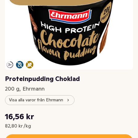
Proteinpudding Choklad
200 g, Ehrmann
Visa alla varor från Ehrmann
Styckpris: 82,80 kr /kg
16,56 kr
Nuvarande pris är: 16,56 kr
82,80 kr /kg