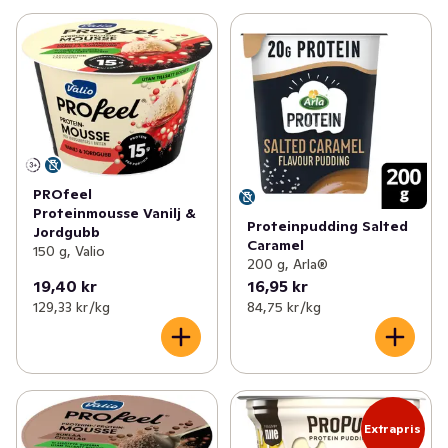
PROfeel
Proteinmousse Vanilj &
Proteinpudding Salted
Jordgubb
Caramel
150 g, Valio
200 g, Arla®
19,40 kr
16,95 kr
129,33 kr /kg
84,75 kr /kg
Extrapris