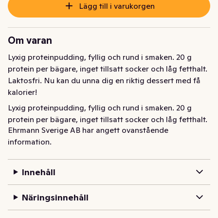
Lägg till i varukorgen
Om varan
Lyxig proteinpudding, fyllig och rund i smaken. 20 g 
protein per bägare, inget tillsatt socker och låg fetthalt. 
Laktosfri. Nu kan du unna dig en riktig dessert med få 
kalorier!
Lyxig proteinpudding, fyllig och rund i smaken. 20 g 
protein per bägare, inget tillsatt socker och låg fetthalt. 
Ehrmann Sverige AB har angett ovanstående
Laktosfri. Nu kan du unna dig en riktig dessert med få 
information.
kalorier!
Innehåll
Näringsinnehåll