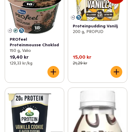
Proteinpudding Vanilj
200 g, PROPUD
PROfeel
Proteinmousse Choklad
150 g, Valio
19,40 kr
15,00 kr
129,33 kr /kg
21,29 kr