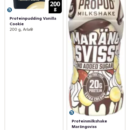
Proteinpudding Vanilla
Cookie
200 g, Arla®
Proteinmilkshake
Marängsviss