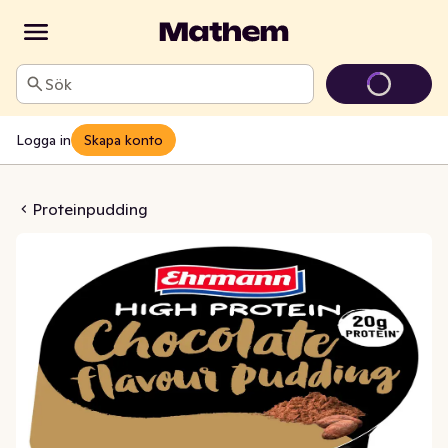
Sök
Logga in
Skapa konto
udding Choklad
Proteinpudding