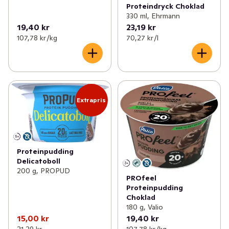
Proteindryck Choklad
330 ml, Ehrmann
19,40 kr
23,19 kr
107,78 kr /kg
70,27 kr /l
Extrapris
Proteinpudding
Delicatoboll
200 g, PROPUD
PROfeel
Proteinpudding
Choklad
180 g, Valio
15,00 kr
19,40 kr
21,29 kr
107,78 kr /kg