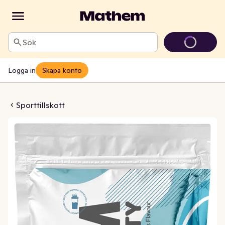
Sök
Logga in
Skapa konto
npulver Blueberry Dream
Sporttillskott