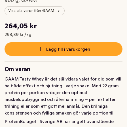
900 g, GAAM
Visa alla varor från GAAM
Styckpris: 293,39 kr /kg
264,05 kr
Nuvarande pris är: 264,05 kr
293,39 kr /kg
Lägg till i varukorgen
Om varan
GAAM Tasty Whey är det självklara valet för dig som vill 
ha både effekt och njutning i varje shake. Med 22 gram 
protein per portion stödjer den optimal 
muskeluppbyggnad och återhämtning – perfekt efter 
träning eller som ett gott mellanmål. Den krämiga 
konsistensen och fylliga smaken gör varje portion till 
något du verkligen ser fram emot. Tillverkad i Sverige för 
ProteinBolaget i Sverige AB har angett ovanstående
maximal kvalitet, trygghet och närhet.