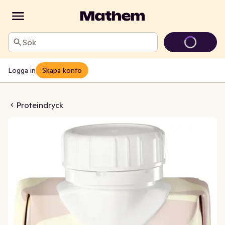
Sök
Logga in
Skapa konto
k Strawberry Dream
Proteindryck