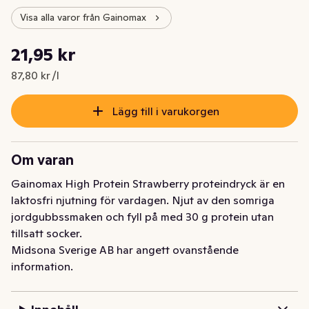
Visa alla varor från Gainomax
Styckpris: 87,80 kr /l
21,95 kr
Nuvarande pris är: 21,95 kr
87,80 kr /l
Lägg till i varukorgen
Om varan
Gainomax High Protein Strawberry proteindryck är en 
laktosfri njutning för vardagen. Njut av den somriga 
jordgubbssmaken och fyll på med 30 g protein utan 
tillsatt socker.
Midsona Sverige AB har angett ovanstående
information.