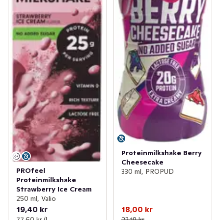
Proteinmilkshake Berry
Cheesecake
PROfeel
330 ml, PROPUD
Proteinmilkshake
Strawberry Ice Cream
250 ml, Valio
19,40 kr
18,00 kr
77,60 kr /l
23,19 kr