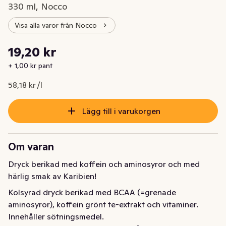
330 ml, Nocco
Visa alla varor från Nocco
Styckpris: 58,18 kr /l
19,20 kr
Nuvarande pris är: 19,20 kr
+ 1,00 kr pant
58,18 kr /l
Lägg till i varukorgen
Om varan
Dryck berikad med koffein och aminosyror och med 
härlig smak av Karibien!
Kolsyrad dryck berikad med BCAA (=grenade 
aminosyror), koffein grönt te-extrakt och vitaminer. 
Innehåller sötningsmedel.