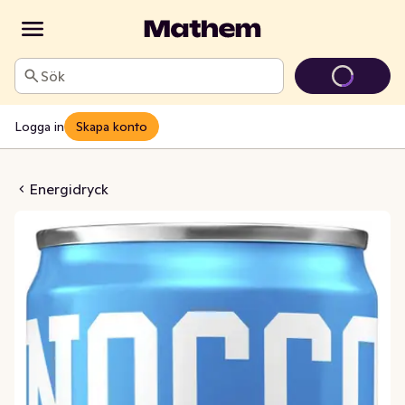
Sök
Logga in
Skapa konto
A Caribbean Sockerfri
Energidryck