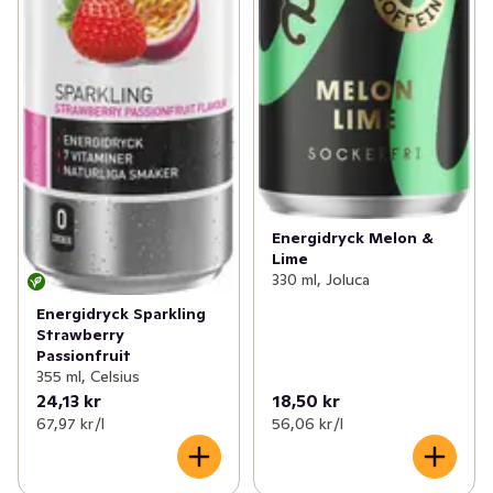
Energidryck Melon &
Lime
330 ml, Joluca
Energidryck Sparkling
Strawberry
Passionfruit
355 ml, Celsius
24,13 kr
18,50 kr
67,97 kr /l
56,06 kr /l