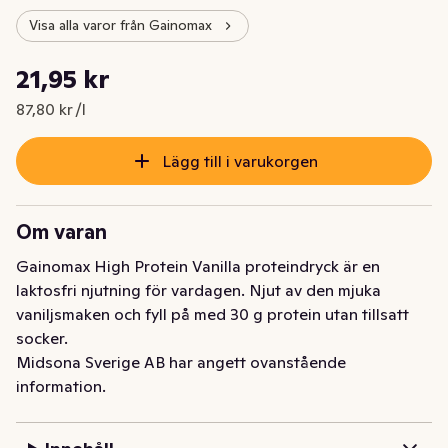
Visa alla varor från Gainomax
Styckpris: 87,80 kr /l
21,95 kr
Nuvarande pris är: 21,95 kr
87,80 kr /l
Lägg till i varukorgen
Om varan
Gainomax High Protein Vanilla proteindryck är en 
laktosfri njutning för vardagen. Njut av den mjuka 
vaniljsmaken och fyll på med 30 g protein utan tillsatt 
socker.
Midsona Sverige AB har angett ovanstående
information.