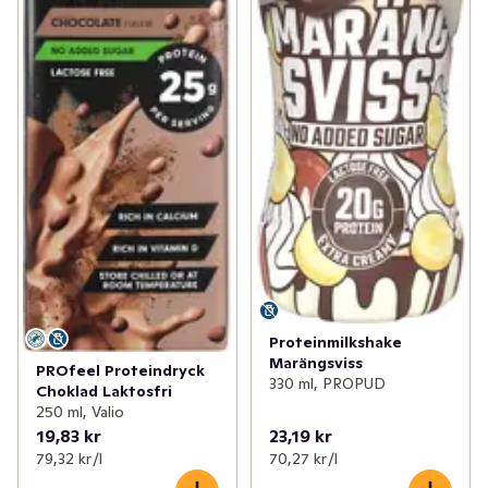
Proteinmilkshake
Marängsviss
PROfeel Proteindryck
330 ml, PROPUD
Choklad Laktosfri
250 ml, Valio
19,83 kr
23,19 kr
79,32 kr /l
70,27 kr /l