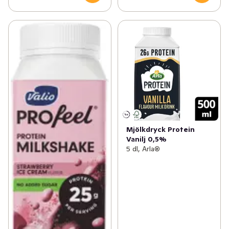
Mjölkdryck Protein
Vanilj 0,5%
5 dl, Arla®