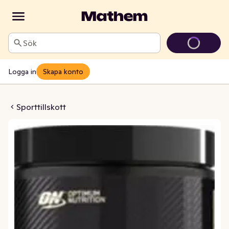
Sök
Logga in
Skapa konto
ised Creatine
Sporttillskott