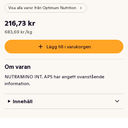
Visa alla varor från Optimum Nutrition
Styckpris: 683,69 kr /kg
216,73 kr
Nuvarande pris är: 216,73 kr
683,69 kr /kg
Lägg till i varukorgen
Om varan
NUTRAMINO INT. APS har angett ovanstående
information.
Innehåll