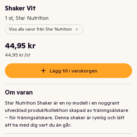
Shaker Vit
1 st, Star Nutrition
Visa alla varor från Star Nutrition
Styckpris: 44,95 kr /st
44,95 kr
Nuvarande pris är: 44,95 kr
44,95 kr /st
Lägg till i varukorgen
Om varan
Star Nutrition Shaker är en ny modell i en noggrant 
utvecklad produktkollektion skapad av träningsälskare 
– för träningsälskare. Denna shaker är rymlig och lätt 
att ha med dig vart du än går.