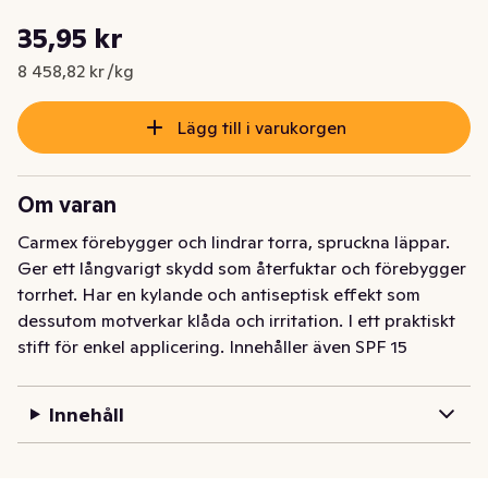
Styckpris: 8 458,82 kr /kg
35,95 kr
Nuvarande pris är: 35,95 kr
8 458,82 kr /kg
Lägg till i varukorgen
Om varan
Carmex förebygger och lindrar torra, spruckna läppar. 
Ger ett långvarigt skydd som återfuktar och förebygger 
torrhet. Har en kylande och antiseptisk effekt som 
dessutom motverkar klåda och irritation. I ett praktiskt 
stift för enkel applicering. Innehåller även SPF 15
Innehåll