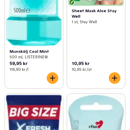
Sheet Mask Aloe Stay
Well
1 st, Stay Well
Munskölj Cool Mint
500 ml, LISTERINE®
59,95 kr
10,95 kr
119,90 kr /l
10,95 kr /st