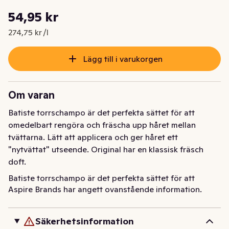
Styckpris: 274,75 kr /l
54,95 kr
Nuvarande pris är: 54,95 kr
274,75 kr /l
Lägg till i varukorgen
Om varan
Batiste torrschampo är det perfekta sättet för att 
omedelbart rengöra och fräscha upp håret mellan 
tvättarna. Lätt att applicera och ger håret ett 
"nytvättat" utseende. Original har en klassisk fräsch 
doft.
Batiste torrschampo är det perfekta sättet för att 
Aspire Brands har angett ovanstående information.
omedelbart rengöra och fräscha upp håret mellan 
tvättarna. Lätt att applicera och ger håret ett 
"nytvättat" utseende. Original har en klassisk fräsch 
Säkerhetsinformation
doft.