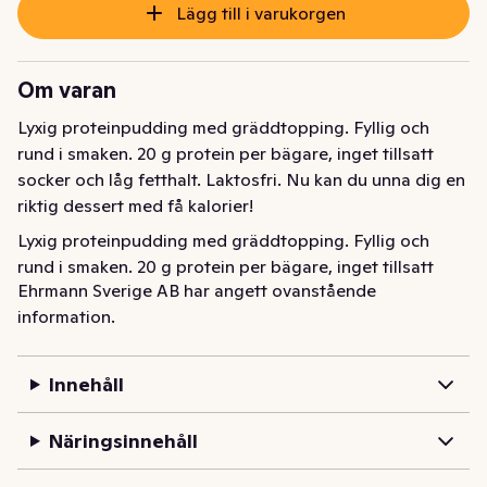
Lägg till i varukorgen
Om varan
Lyxig proteinpudding med gräddtopping. Fyllig och 
rund i smaken. 20 g protein per bägare, inget tillsatt 
socker och låg fetthalt. Laktosfri. Nu kan du unna dig en 
riktig dessert med få kalorier!
Lyxig proteinpudding med gräddtopping. Fyllig och 
rund i smaken. 20 g protein per bägare, inget tillsatt 
Ehrmann Sverige AB har angett ovanstående
socker och låg fetthalt. Laktosfri. Nu kan du unna dig en 
information.
riktig dessert med få kalorier!
Innehåll
Näringsinnehåll