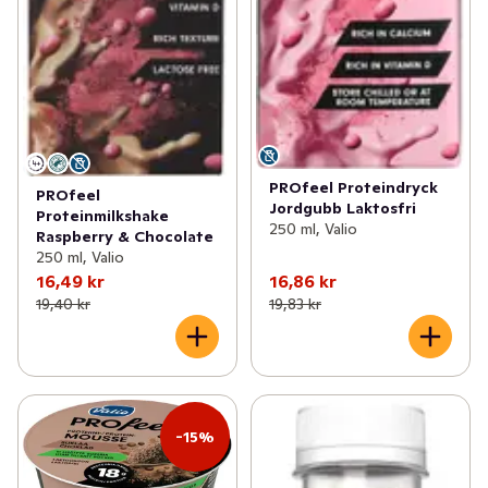
PROfeel Proteindryck
PROfeel
Jordgubb Laktosfri
Proteinmilkshake
250 ml, Valio
Raspberry & Chocolate
250 ml, Valio
16,49 kr
16,86 kr
19,40 kr
19,83 kr
-15%