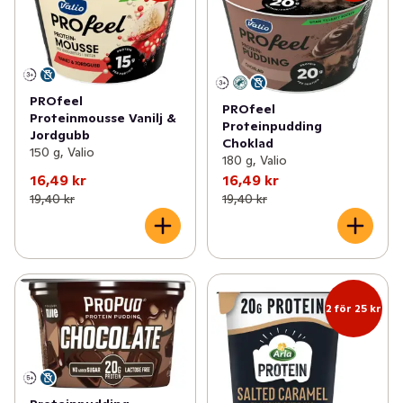
PROfeel
PROfeel
Proteinmousse Vanilj &
Proteinpudding
Jordgubb
Choklad
150 g, Valio
180 g, Valio
16,49 kr
16,49 kr
19,40 kr
19,40 kr
2 för 25 kr