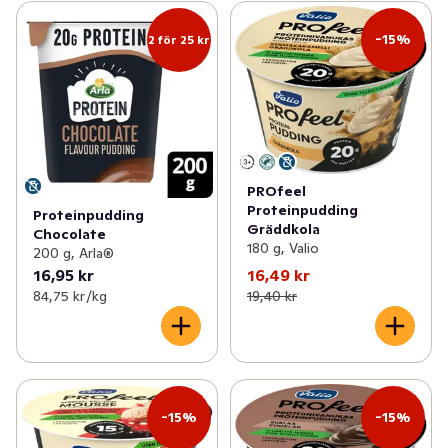
-15%
2 för 25 kr
PROfeel
Proteinpudding
Proteinpudding
Gräddkola
Chocolate
180 g, Valio
200 g, Arla®
16,95 kr
16,49 kr
84,75 kr /kg
19,40 kr
-15%
-15%