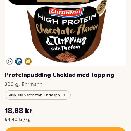
Proteinpudding Choklad med Topping
200 g, Ehrmann
Visa alla varor från Ehrmann
Styckpris: 94,40 kr /kg
18,88 kr
Nuvarande pris är: 18,88 kr
94,40 kr /kg