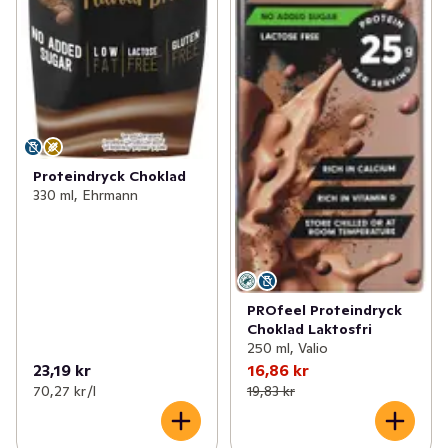
Proteindryck Choklad
330 ml, Ehrmann
PROfeel Proteindryck
Choklad Laktosfri
250 ml, Valio
23,19 kr
16,86 kr
70,27 kr /l
19,83 kr