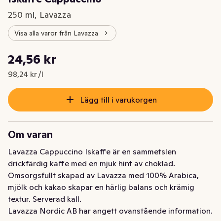
250 ml, Lavazza
Visa alla varor från Lavazza
Styckpris: 98,24 kr /l
24,56 kr
Nuvarande pris är: 24,56 kr
98,24 kr /l
Lägg till i varukorgen
Om varan
Lavazza Cappuccino Iskaffe är en sammetslen 
drickfärdig kaffe med en mjuk hint av choklad. 
Omsorgsfullt skapad av Lavazza med 100% Arabica, 
mjölk och kakao skapar en härlig balans och krämig 
textur. Serverad kall.
Lavazza Nordic AB har angett ovanstående information.