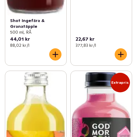
Shot Ingefära &
Granatäpple
500 ml, RÅ
44,01 kr
22,67 kr
88,02 kr /l
377,83 kr /l
Extrapris