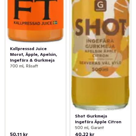
Kallpressad Juice
Morot, Äpple, Apelsin,
Ingefära & Gurkmeja
700 ml, Råsaft
Shot Gurkmeja
Ingefära Äpple Citron
500 ml, Garant
50,11 kr
40,22 kr