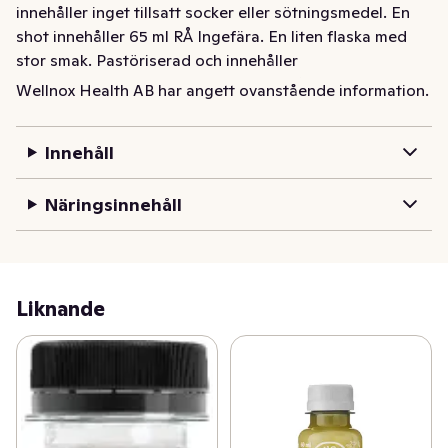
innehåller inget tillsatt socker eller sötningsmedel. En 
shot innehåller 65 ml RÅ Ingefära. En liten flaska med 
stor smak. Pastöriserad och innehåller 
konserveringsmedel för att förlänga hållbarheten.
Wellnox Health AB har angett ovanstående information.
Innehåll
Näringsinnehåll
Liknande