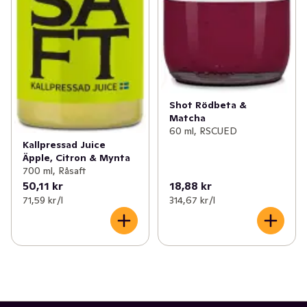
Shot Rödbeta &
Matcha
60 ml, RSCUED
Kallpressad Juice
Äpple, Citron & Mynta
700 ml, Råsaft
50,11 kr
18,88 kr
71,59 kr /l
314,67 kr /l