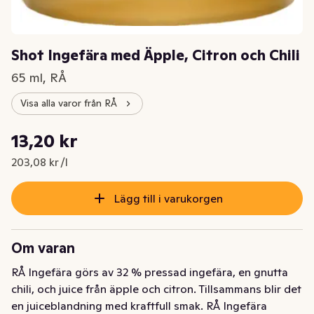
Shot Ingefära med Äpple, Citron och Chili
65 ml, RÅ
Visa alla varor från RÅ
Styckpris: 203,08 kr /l
13,20 kr
Nuvarande pris är: 13,20 kr
203,08 kr /l
Lägg till i varukorgen
Om varan
RÅ Ingefära görs av 32 % pressad ingefära, en gnutta 
chili, och juice från äpple och citron. Tillsammans blir det 
en juiceblandning med kraftfull smak. RÅ Ingefära 