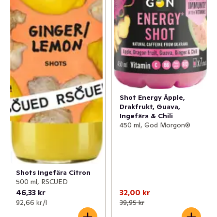
Shot Energy Äpple,
Drakfrukt, Guava,
Ingefära & Chili
450 ml, God Morgon®
Shots Ingefära Citron
500 ml, RSCUED
46,33 kr
32,00 kr
92,66 kr /l
39,95 kr