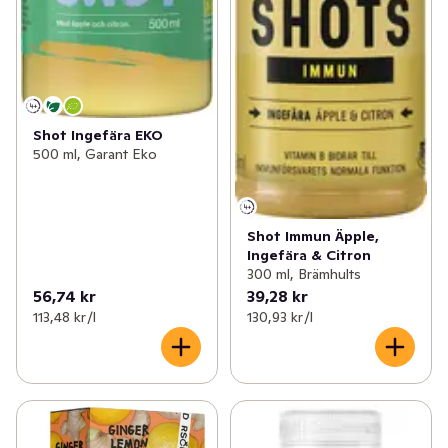
Shot Ingefära EKO
500 ml, Garant Eko
Shot Immun Äpple,
Ingefära & Citron
300 ml, Brämhults
56,74 kr
39,28 kr
113,48 kr /l
130,93 kr /l