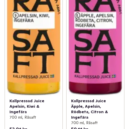
Kallpressad Juice
Kallpressad Juice
Apelsin, Kiwi &
Äpple, Apelsin,
Ingefära
Rödbeta, Citron &
700 ml, Råsaft
Ingefära
700 ml, Råsaft
52,01 kr
50,11 kr