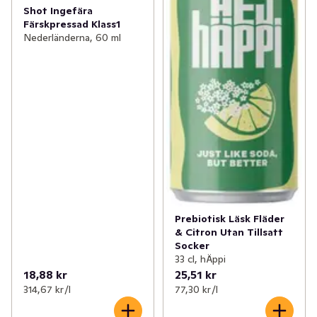
Shot Ingefära
Färskpressad Klass1
Nederländerna, 60 ml
Prebiotisk Läsk Fläder
& Citron Utan Tillsatt
Socker
33 cl, hÄppi
18,88 kr
25,51 kr
314,67 kr /l
77,30 kr /l