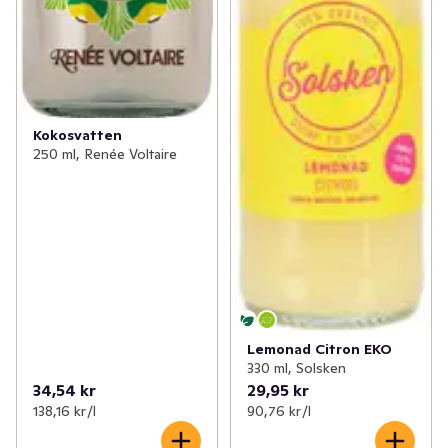
Kokosvatten
250 ml, Renée Voltaire
Lemonad Citron EKO
330 ml, Solsken
34,54 kr
29,95 kr
138,16 kr /l
90,76 kr /l