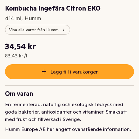
Kombucha Ingefära Citron EKO
414 ml, Humm
Visa alla varor från Humm
Styckpris: 83,43 kr /l
34,54 kr
Nuvarande pris är: 34,54 kr
83,43 kr /l
Lägg till i varukorgen
Om varan
En fermenterad, naturlig och ekologisk tédryck med 
goda bakterier, antioxidanter och vitaminer. Smaksatt 
med frukt och tillverkad i Sverige.
Humm Europe AB har angett ovanstående information.