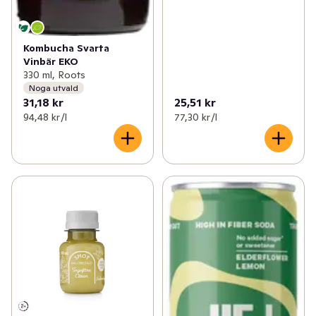
Kombucha Svarta
Vinbär EKO
330 ml, Roots
Noga utvald
31,18 kr
25,51 kr
94,48 kr /l
77,30 kr /l