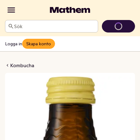
Sök
Logga in
Skapa konto
gefära Citron EKO
Kombucha