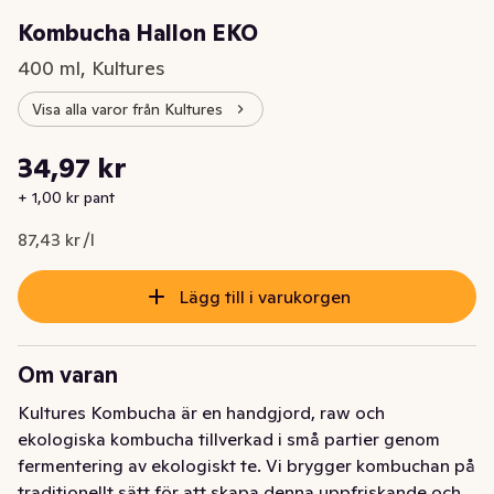
Kombucha Hallon EKO
400 ml, Kultures
Visa alla varor från Kultures
Styckpris: 87,43 kr /l
34,97 kr
Nuvarande pris är: 34,97 kr
+ 1,00 kr pant
87,43 kr /l
Lägg till i varukorgen
Om varan
Kultures Kombucha är en handgjord, raw och 
ekologiska kombucha tillverkad i små partier genom 
fermentering av ekologiskt te. Vi brygger kombuchan på 
traditionellt sätt för att skapa denna uppfriskande och 