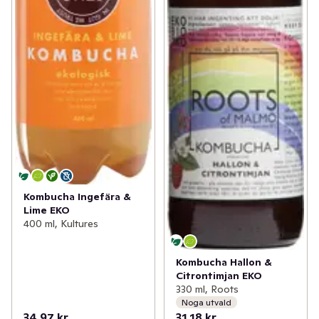
därmed alla nyttigheter som bildas under 
fermenteringen. Eftersom vi inte filtrerar kombuchan 
kan synliga spår av kulturen förekomma, grattis i så fall, 
det är koncentrerade nyttigheter.
Kombucha Ingefära &
Lime EKO
400 ml, Kultures
Kombucha Hallon &
Citrontimjan EKO
330 ml, Roots
Noga utvald
34,97 kr
31,18 kr