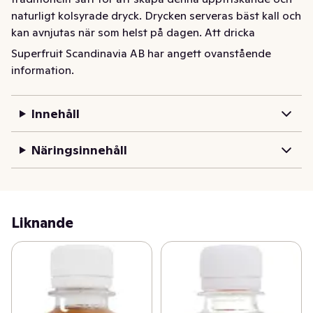
naturligt kolsyrade dryck. Drycken serveras bäst kall och 
kan avnjutas när som helst på dagen. Att dricka 
kombucha är ett enkelt och gott sätt att få i sig levande 
Superfruit Scandinavia AB har angett ovanstående
bakteriekultur. 

information.
Kombucha härstammar från Östasien där det har 
Innehåll
dokumenterats att den användes under den kinesiska 
Qin-dynastin 221 f.Kr. 

Näringsinnehåll
Ekologiskt certifierad 

Raw och opastöriserad 

Handgjord 

Naturligt kolsyrad 

Liknande
Levande bakteriekultur 

Bryggd på källvatten 

Naturlig smaksättning 

GMO-fri 

Glutenfri
