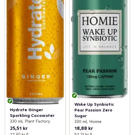
Wake Up Synbiotic
Hydrate Ginger
Pear Passion Zero
Sparkling Cocowater
Sugar
330 ml, Plant Factory
330 ml, Homie
25,51 kr
18,88 kr
77,30 kr /l
57,21 kr /l