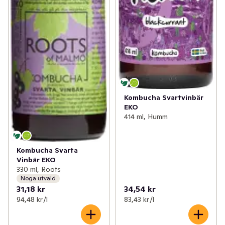
Kombucha Svartvinbär
EKO
414 ml, Humm
Kombucha Svarta
Vinbär EKO
330 ml, Roots
Noga utvald
31,18 kr
34,54 kr
94,48 kr /l
83,43 kr /l