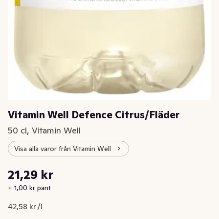
Vitamin Well Defence Citrus/Fläder
50 cl, Vitamin Well
Visa alla varor från Vitamin Well
Styckpris: 42,58 kr /l
21,29 kr
Nuvarande pris är: 21,29 kr
+ 1,00 kr pant
42,58 kr /l