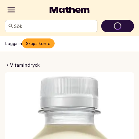
Sök
Logga in
Skapa konto
Defence Citrus/Fläder
Vitamindryck