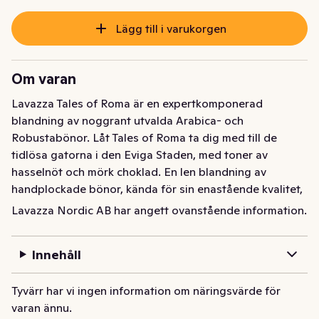
Lägg till i varukorgen
Om varan
Lavazza Tales of Roma är en expertkomponerad 
blandning av noggrant utvalda Arabica- och 
Robustabönor. Låt Tales of Roma ta dig med till de 
tidlösa gatorna i den Eviga Staden, med toner av 
hasselnöt och mörk choklad. En len blandning av 
handplockade bönor, kända för sin enastående kvalitet, 
från Afrika, Centralamerika, Sydamerika och 
Lavazza Nordic AB har angett ovanstående information.
Sydostasien. Mellanrostad med en intensitet på 8/10.
Innehåll
Tyvärr har vi ingen information om näringsvärde för
varan ännu.