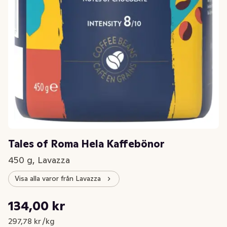
Tales of Roma Hela Kaffebönor
450 g, Lavazza
Visa alla varor från Lavazza
Styckpris: 297,78 kr /kg
134,00 kr
Nuvarande pris är: 134,00 kr
297,78 kr /kg