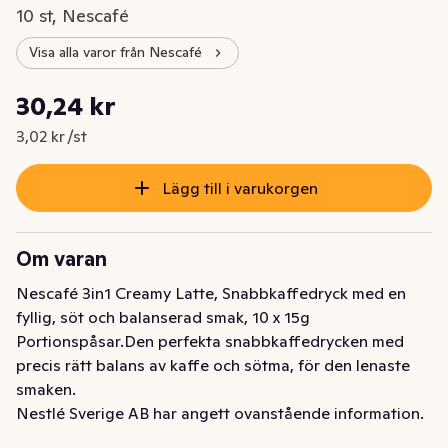
10 st, Nescafé
Visa alla varor från Nescafé
Styckpris: 3,02 kr /st
30,24 kr
Nuvarande pris är: 30,24 kr
3,02 kr /st
Lägg till i varukorgen
Om varan
Nescafé 3in1 Creamy Latte, Snabbkaffedryck med en 
fyllig, söt och balanserad smak, 10 x 15g 
Portionspåsar.Den perfekta snabbkaffedrycken med 
precis rätt balans av kaffe och sötma, för den lenaste 
smaken.
Nestlé Sverige AB har angett ovanstående information.