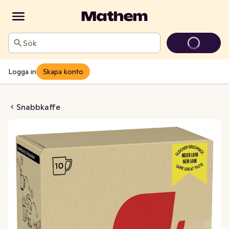
Sök
Logga in
Skapa konto
 Latte 3-in-1
Snabbkaffe