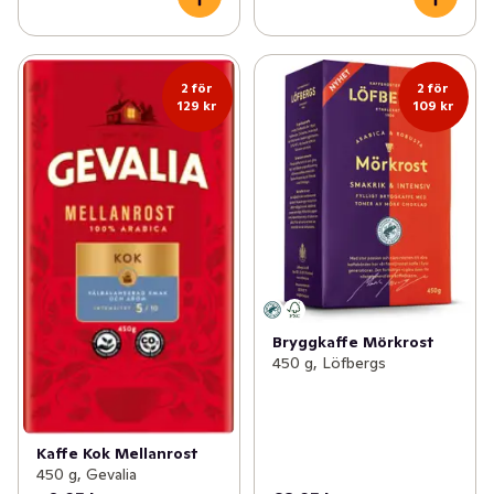
2 för
2 för
129 kr
109 kr
Bryggkaffe Mörkrost
450 g, Löfbergs
Kaffe Kok Mellanrost
450 g, Gevalia