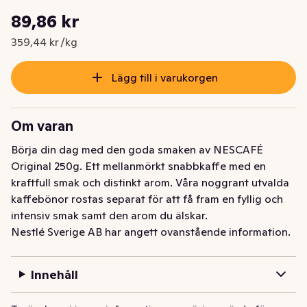
Styckpris: 359,44 kr /kg
89,86 kr
Nuvarande pris är: 89,86 kr
359,44 kr /kg
Lägg till i varukorgen
Om varan
Börja din dag med den goda smaken av NESCAFÉ 
Original 250g. Ett mellanmörkt snabbkaffe med en 
kraftfull smak och distinkt arom. Våra noggrant utvalda 
kaffebönor rostas separat för att få fram en fyllig och 
intensiv smak samt den arom du älskar.
Nestlé Sverige AB har angett ovanstående information.
Innehåll