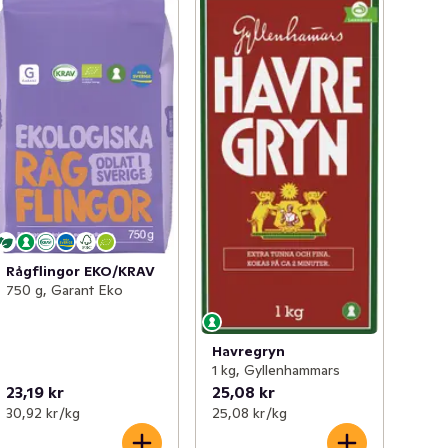
Rågflingor EKO/KRAV
750 g, Garant Eko
Havregryn
1 kg, Gyllenhammars
23,19 kr
25,08 kr
30,92 kr /kg
25,08 kr /kg