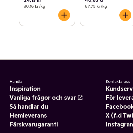
24,13 kr
40,65 kr
30,16 kr /kg
67,75 kr /kg
Handla
Kontakta oss
Inspiration
Kundserv
Vanliga frågor och svar
För lever
Så handlar du
Faceboo
Hemleverans
X (f.d Twi
Färskvarugaranti
Instagra