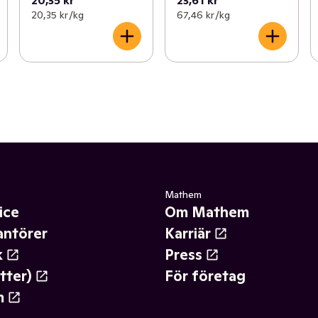
20,35 kr
23,61 kr
20,35 kr /kg
67,46 kr /kg
Mathem
ice
Om Mathem
antörer
Karriär
k
Press
tter)
För företag
m