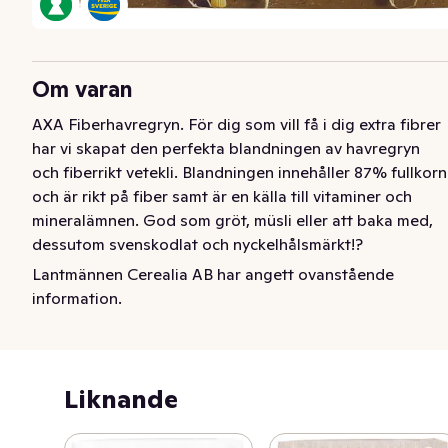
Om varan
AXA Fiberhavregryn. För dig som vill få i dig extra fibrer 
har vi skapat den perfekta blandningen av havregryn 
och fiberrikt vetekli. Blandningen innehåller 87% fullkorn 
och är rikt på fiber samt är en källa till vitaminer och 
mineralämnen. God som gröt, müsli eller att baka med, 
dessutom svenskodlat och nyckelhålsmärkt!?
Lantmännen Cerealia AB har angett ovanstående
AXA Fiberhavregryn. För dig som vill få i dig extra fibrer 
information.
har vi skapat den perfekta blandningen av havregryn 
och fiberrikt vetekli. Blandningen innehåller 87% fullkorn 
och är rikt på fiber samt är en källa till vitaminer och 
mineralämnen. God som gröt, müsli eller att baka med, 
Liknande
dessutom svenskodlat och nyckelhålsmärkt!​