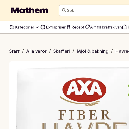
Sök
Kategorier
Extrapriser
Recept
Allt till kräftskivan
erhavregryn
Start
/
Alla varor
/
Skafferi
/
Mjöl & bakning
/
Havre