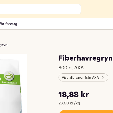
För företag
gryn
Fiberhavregryn
800 g, AXA
Visa alla varor från AXA
Styckpris: 23,60 kr /kg
18,88 kr
Nuvarande pris är: 18,88 kr
23,60 kr /kg