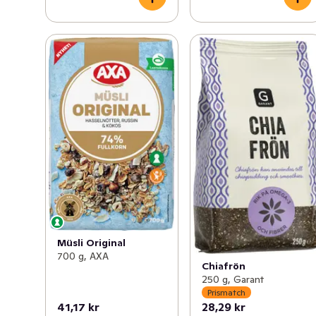
Müsli Original
700 g, AXA
Chiafrön
250 g, Garant
Prismatch
41,17 kr
28,29 kr