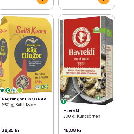
Rågflingor EKO/KRAV
650 g, Saltå Kvarn
Havrekli
300 g, Kungsörnen
28,35 kr
18,88 kr