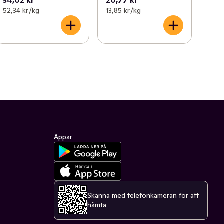
34,02 kr
20,77 kr
52,34 kr /kg
13,85 kr /kg
Appar
Skanna med telefonkameran för att
hämta