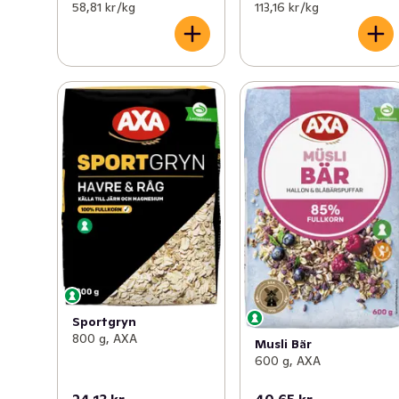
58,81 kr /kg
113,16 kr /kg
Sportgryn
800 g, AXA
Musli Bär
600 g, AXA