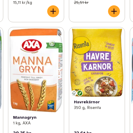
15,11 kr /kg
25,51 kr
Havrekärnor
350 g, Risenta
Mannagryn
1 kg, AXA