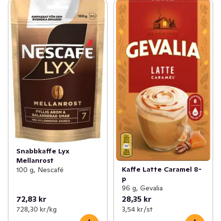
✓
Funktionella drycker
(154)
Snabbkaffe Lyx
Mellanrost
Kaffe Latte Caramel 8-
100 g, Nescafé
p
96 g, Gevalia
72,83 kr
28,35 kr
728,30 kr /kg
3,54 kr /st