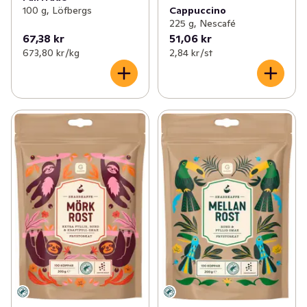
Cappuccino
100 g, Löfbergs
225 g, Nescafé
67,38 kr
51,06 kr
673,80 kr /kg
2,84 kr /st