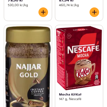
79,50 kr
87,54 kr
530,00 kr /kg
460,74 kr /kg
Mocha KitKat
147 g, Nescafé