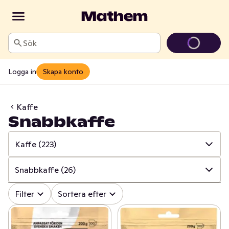
Sök
Logga in
Skapa konto
Kaffe
Snabbkaffe
Kaffe
(223)
✓
Alla
(1138)
Snabbkaffe
(26)
✓
Läsk
(144)
✓
Alla
(223)
Filter
Sortera efter
✓
Alkoholfritt vin
(24)
✓
Brygg- och kokkaffe
(65)