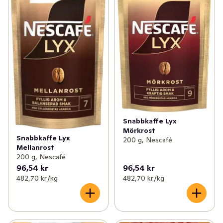
✓
Chokladdryck
(13)
✓
Snabbkaffe
(26)
✓
Stilla vatten
(8)
✓
Kaffefilter
(9)
✓
Iste
(9)
✓
Kaffekapslar
(49)
✓
Kaffe
(223)
✓
Hela kaffebönor
(38)
✓
Saft och stilldrink
(108)
✓
Espresso
(20)
✓
Mineralvatten
(63)
✓
Professional
(1)
Snabbkaffe Lyx
Mörkrost
✓
Öl
(95)
Snabbkaffe Lyx
✓
Övrig kaffedryck
(15)
200 g, Nescafé
Mellanrost
200 g, Nescafé
✓
Te
(154)
✓
Iskaffe
(15)
96,54 kr
96,54 kr
482,70 kr /kg
482,70 kr /kg
✓
Matcha
(9)
✓
Cider, must & drinkmixer
(138)