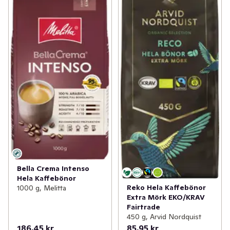
Bella Crema Intenso
Hela Kaffebönor
Reko Hela Kaffebönor
1000 g, Melitta
Extra Mörk EKO/KRAV
Fairtrade
450 g, Arvid Nordquist
186,45 kr
85,95 kr