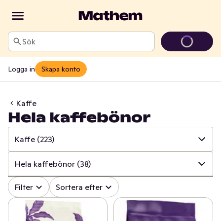
Sök
Logga in
Skapa konto
Kaffe
Hela kaffebönor
Kaffe
(223)
✓
Alla
(1138)
Hela kaffebönor
(38)
✓
Läsk
(143)
✓
Alla
(223)
Filter
Sortera efter
✓
Alkoholfritt vin
(24)
✓
Brygg- och kokkaffe
(65)