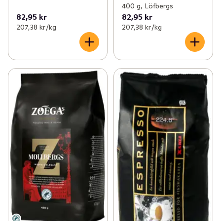
✓
Funktionella drycker
(155)
400 g, Löfbergs
82,95 kr
82,95 kr
207,38 kr /kg
207,38 kr /kg