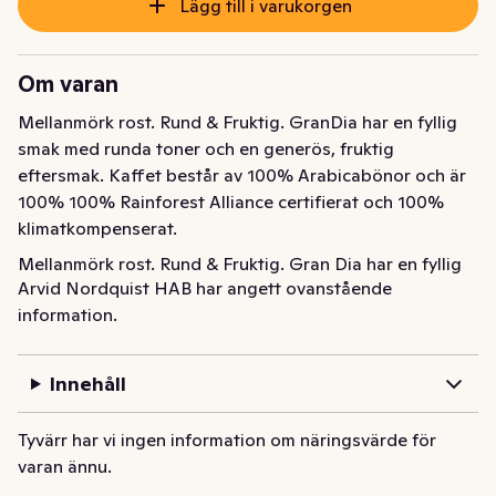
Lägg till i varukorgen
Om varan
Mellanmörk rost. Rund & Fruktig. GranDia har en fyllig 
smak med runda toner och en generös, fruktig 
eftersmak. Kaffet består av 100% Arabicabönor och är 
100% 100% Rainforest Alliance certifierat och 100% 
klimatkompenserat.
Mellanmörk rost. Rund & Fruktig. Gran Dia har en fyllig 
Arvid Nordquist HAB har angett ovanstående
smak med runda toner och en generös, fruktig 
information.
eftersmak. Kaffet består av 100% Arabicabönor och är 
100% Rainforest Alliance certifierat och 100% 
klimatkompenserat.
Innehåll
Tyvärr har vi ingen information om näringsvärde för
varan ännu.