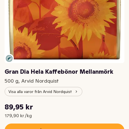
Gran Dia Hela Kaffebönor Mellanmörk
500 g, Arvid Nordquist
Visa alla varor från Arvid Nordquist
Styckpris: 179,90 kr /kg
89,95 kr
Nuvarande pris är: 89,95 kr
179,90 kr /kg