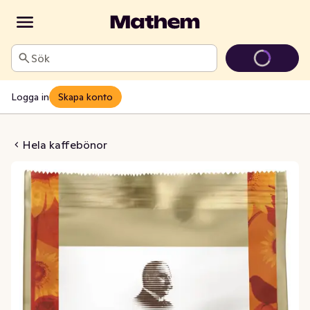
Sök
Logga in
Skapa konto
Kaffebönor Mellanmörk
Hela kaffebönor