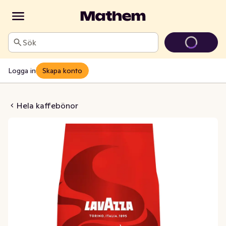
Sök
Logga in
Skapa konto
sa Hela Kaffebönor
Hela kaffebönor