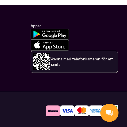
Appar
Skanna med telefonkameran för att
hämta