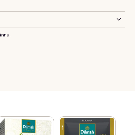
ännu.