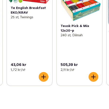
Te English Breakfast
EKO/KRAV
25 st, Twinings
Teask Pick & Mix
12x20-p
240 st, Dilmah
43,06 kr
505,39 kr
1,72 kr /st
2,11 kr /st