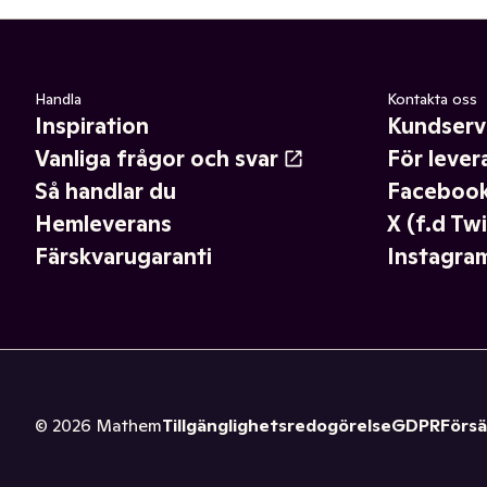
Handla
Kontakta oss
Inspiration
Kundserv
Vanliga frågor och svar
För lever
Så handlar du
Faceboo
Hemleverans
X (f.d Twi
Färskvarugaranti
Instagra
©
2026
Mathem
Tillgänglighetsredogörelse
GDPR
Försä