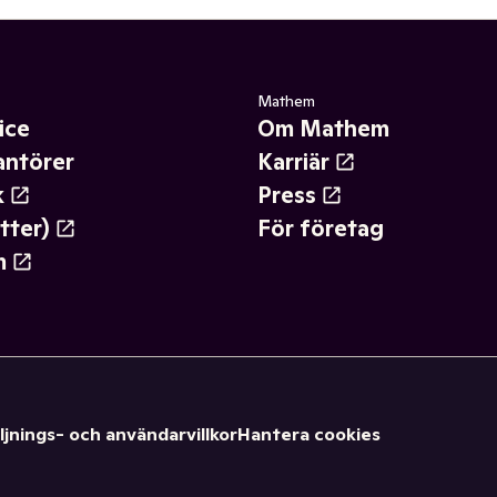
Mathem
ice
Om Mathem
antörer
Karriär
k
Press
tter)
För företag
m
ljnings- och användarvillkor
Hantera cookies