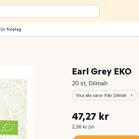
För företag
Earl Grey EKO
20 st, Dilmah
Visa alla varor från Dilmah
Styckpris: 2,36 kr /st
47,27 kr
Nuvarande pris är: 47,27 kr
2,36 kr /st