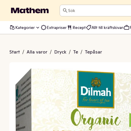
Sök
Kategorier
Extrapriser
Recept
Allt till kräftskivan
rl Grey EKO
Start
/
Alla varor
/
Dryck
/
Te
/
Tepåsar