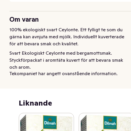
Om varan
100% ekologiskt svart Ceylonte. Ett fylligt te som du 
gärna kan avnjuta med mjölk. Individuellt kuverterade 
för att bevara smak och kvalitet.
Svart Ekologiskt Ceylonte med bergamottsmak. 
Styckförpackat i aromtäta kuvert för att bevara smak 
och arom.

Tekompaniet har angett ovanstående information.
Dilmah är ett familjeföretag med över 60 års erfarenhet 
av teproduktion. Engagemanget, kunskapen och inte 
minst passionen för riktigt gott kvalitetste har gjort 
Dilmah till ett av världens 10 största teföretag. Trots 
Liknande
storleken så brinner man för det småskaliga och har ett 
omfattande etiskt engagemang.  Företaget skänker en 
stor del av sin vinst till välgörenhet för att främja 
levnadsvillkor och miljö på Sri Lanka.
