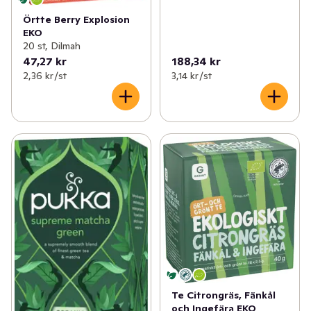
Örtte Berry Explosion
EKO
20 st, Dilmah
47,27 kr
188,34 kr
2,36 kr /st
3,14 kr /st
Te Citrongräs, Fänkål
och Ingefära EKO