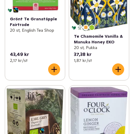
Grönt Te Granatäpple
Fairtrade
20 st, English Tea Shop
Te Chamomile Vanilla &
Manuka Honey EKO
20 st, Pukka
43,49 kr
37,38 kr
2,17 kr /st
1,87 kr /st