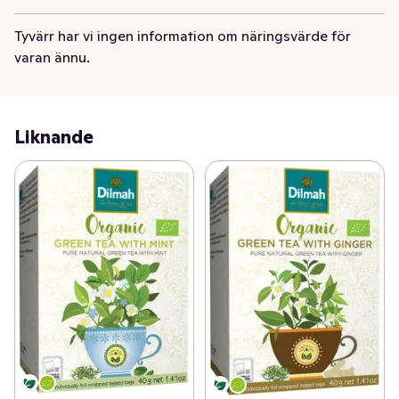
storleken så brinner man för det småskaliga och har ett 
omfattande etiskt engagemang.  Företaget skänker en 
Tyvärr har vi ingen information om näringsvärde för
stor del av sin vinst till välgörenhet för att främja 
varan ännu.
levnadsvillkor och miljö på Sri Lanka.

MJF Charitable Foundation hjälper aktivt och 
kontinuerligt befolkningen till bl a egen försörjning. Det 
Liknande
kan vara genom att bistå med utbildning, maskiner och 
materiel. De har även startat t e x flera skolor, barnhem 
och sjukhus. Läs mer på www.mjffoundation.org.

Dilmah Conservation startades 2007 tillsammans med 
FN och IUCN (International Union for Conservation of 
Nature www.iucn.org) för att bl a rädda och bevara 
elefanterna samt miljön i Sri Lanka. Läs gärna mer på 
www.dilmahconservation.org