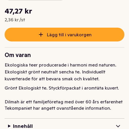
Styckpris: 2,36 kr /st
47,27 kr
Nuvarande pris är: 47,27 kr
2,36 kr /st
Lägg till i varukorgen
Om varan
Ekologiska teer producerade i harmoni med naturen. 
Ekologiskt grönt neutralt sencha te. Individuellt 
kuverterade för att bevara smak och kvalitet.
Grönt Ekologiskt te. Styckförpackat i aromtäta kuvert.

Dilmah är ett familjeföretag med över 60 års erfarenhet 
Tekompaniet har angett ovanstående information.
av teproduktion. Engagemanget, kunskapen och inte 
minst passionen för riktigt gott kvalitetste har gjort 
Dilmah till ett av världens 10 största teföretag. Trots 
Innehåll