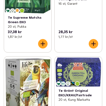
16 st, Garant
Te Supreme Matcha
Green EKO
20 st, Pukka
37,38 kr
28,35 kr
1,87 kr /st
1,77 kr /st
Te Grönt Original
EKO/KRAV/Fairtrade
20 st, Kung Markatta