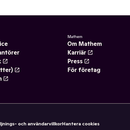
Mathem
ice
Om Mathem
antörer
Karriär
k
Press
tter)
För företag
m
ljnings- och användarvillkor
Hantera cookies