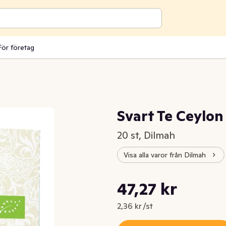
För företag
Svart Te Ceylon
20 st, Dilmah
Visa alla varor från Dilmah
Styckpris: 2,36 kr /st
47,27 kr
Nuvarande pris är: 47,27 kr
2,36 kr /st