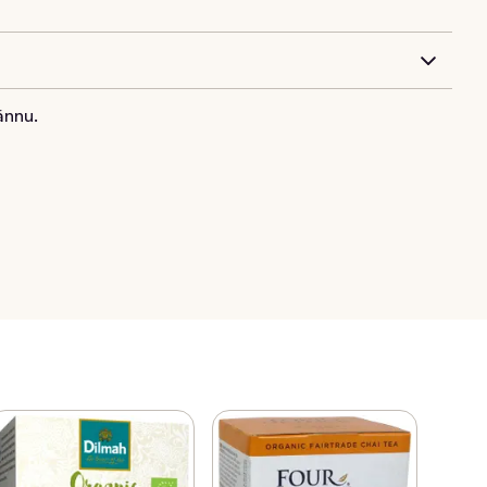
ännu.