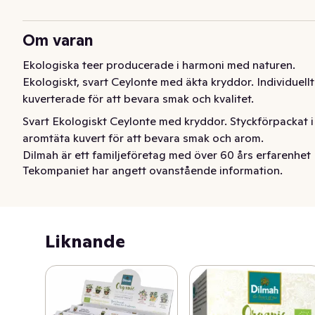
Om varan
Ekologiska teer producerade i harmoni med naturen. 
Ekologiskt, svart Ceylonte med äkta kryddor. Individuellt 
kuverterade för att bevara smak och kvalitet.
Svart Ekologiskt Ceylonte med kryddor. Styckförpackat i 
aromtäta kuvert för att bevara smak och arom.

Dilmah är ett familjeföretag med över 60 års erfarenhet 
Tekompaniet har angett ovanstående information.
av teproduktion. Engagemanget, kunskapen och inte 
minst passionen för riktigt gott kvalitetste har gjort 
Dilmah till ett av världens 10 största teföretag. Trots 
storleken så brinner man för det småskaliga och har ett 
Liknande
omfattande etiskt engagemang.  Företaget skänker en 
stor del av sin vinst till välgörenhet för att främja 
levnadsvillkor och miljö på Sri Lanka.

MJF Charitable Foundation hjälper aktivt och 
kontinuerligt befolkningen till bl a egen försörjning. Det 