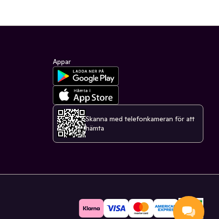
Appar
Skanna med telefonkameran för att
hämta