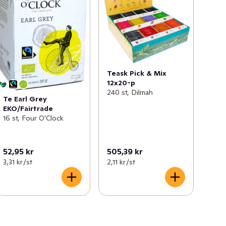
Teask Pick & Mix
12x20-p
240 st, Dilmah
Te Earl Grey
EKO/Fairtrade
16 st, Four O'Clock
52,95 kr
505,39 kr
3,31 kr /st
2,11 kr /st