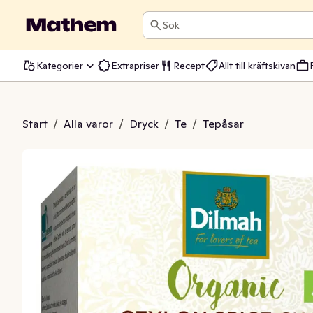
Sök
Kategorier
Extrapriser
Recept
Allt till kräftskivan
eylon Spice Chai EKO
Start
/
Alla varor
/
Dryck
/
Te
/
Tepåsar