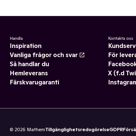
Handla
Kontakta oss
Inspiration
Kundserv
Vanliga frågor och svar
För lever
Så handlar du
Faceboo
Hemleverans
X (f.d Twi
Färskvarugaranti
Instagra
©
2026
Mathem
Tillgänglighetsredogörelse
GDPR
Försä