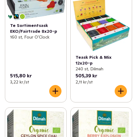
Te Sortimentsask
EKO/Fairtrade 8x20-p
160 st, Four O'Clock
Teask Pick & Mix
12x20-p
240 st, Dilmah
515,80 kr
505,39 kr
3,22 kr /st
2,11 kr /st