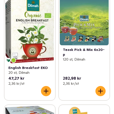
Dilmah Conservation startades 2007 tillsammans med 
FN och IUCN (International Union for Conservation of 
Nature www.iucn.org) för att bl a rädda och bevara 
elefanterna samt miljön i Sri Lanka. Läs gärna mer på 
www.dilmahconservation.org
Teask Pick & Mix 6x20-
p
120 st, Dilmah
English Breakfast EKO
20 st, Dilmah
47,27 kr
282,98 kr
2,36 kr /st
2,36 kr /st