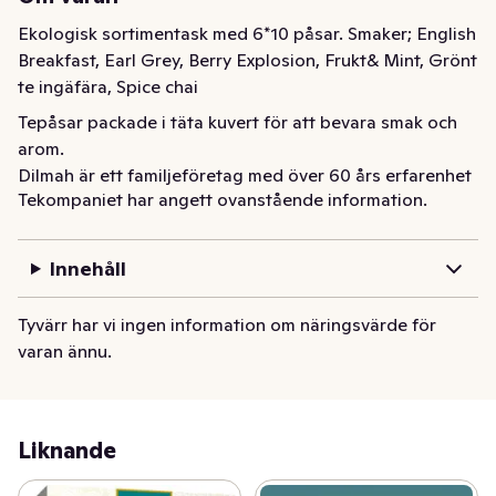
Ekologisk sortimentask med 6*10 påsar. Smaker; English 
Breakfast, Earl Grey, Berry Explosion, Frukt& Mint, Grönt 
te ingäfära, Spice chai
Tepåsar packade i täta kuvert för att bevara smak och 
arom. 

Dilmah är ett familjeföretag med över 60 års erfarenhet 
Tekompaniet har angett ovanstående information.
av teproduktion. Engagemanget, kunskapen och inte 
minst passionen för riktigt gott kvalitetste har gjort 
Dilmah till ett av världens 10 största teföretag.Trots 
Innehåll
storleken så brinner man för det småskaliga och har ett 
omfattande etiskt engagemang.  Företaget skänker en 
Tyvärr har vi ingen information om näringsvärde för
stor del av sin vinst till välgörenhet för att främja 
varan ännu.
levnadsvillkor och miljö på Sri Lanka.

MJF Charitable Foundation hjälper aktivt och 
kontinuerligt befolkningen till bl a egen försörjning. Det 
kan vara genom att bistå med utbildning, maskiner och 
Liknande
materiel. De har även startat t e x flera skolor, barnhem 
och sjukhus. Läs mer på www.mjffoundation.org.
