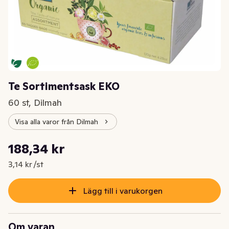
Te Sortimentsask EKO
60 st, Dilmah
Visa alla varor från Dilmah
Styckpris: 3,14 kr /st
188,34 kr
Nuvarande pris är: 188,34 kr
3,14 kr /st
Lägg till i varukorgen
Om varan