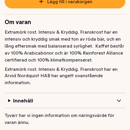
Lägg till i varukorgen
Om varan
Extramörk rost. Intensiv & Kryddig. Franskrost har en 
intensiv och kryddig smak med ton av röda bär, och en 
lång eftersmak med balanserad syrlighet.  Kaffet består 
av 100% Arabicabönor och är 100% Rainforest Alliance 
certifierad och 100% klimatkompenserat.
Extramörk rost. Intensiv & Kryddig. Franskrost har en 
Arvid Nordquist HAB har angett ovanstående
intensiv och kryddig smak med ton av röda bär, och en 
information.
lång eftersmak med balanserad syrlighet. Kaffet består 
av 100% Arabicabönor och är 100% Rainforest Alliance 
certifierad och 100% klimatkompenserat.
Innehåll
Tyvärr har vi ingen information om näringsvärde för
varan ännu.