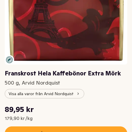
Franskrost Hela Kaffebönor Extra Mörk
500 g, Arvid Nordquist
Visa alla varor från Arvid Nordquist
Styckpris: 179,90 kr /kg
89,95 kr
Nuvarande pris är: 89,95 kr
179,90 kr /kg