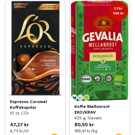
2 för
149 kr
Espresso Caramel
Kaffe Mellanrost
Kaffekapslar
EKO/KRAV
10 st, L'Or
425 g, Gevalia
47,27 kr
80,50 kr
4,73 kr /st
189,41 kr /kg