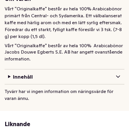
Vårt "Originalkaffe" består av hela 100% Arabicabönor 
primärt från Central- och Sydamerika. Ett välbalanserat 
kaffe med härlig arom och med en lätt syrlig eftersmak. 
Föredrar du ett starkt, fylligt kaffe föreslår vi 3 tsk. (7-8 
g) per kopp (1,5 dl).
Vårt "Originalkaffe" består av hela 100%  Arabicabönor 
Jacobs Douwe Egberts S.E. AB har angett ovanstående
primärt från Central- och Sydamerika. Ett välbalanserat 
information.
kaffe med härlig arom och med en lätt syrlig eftersmak. 
Föredrar du ett starkt, fylligt kaffe föreslår vi 3 tsk. (7-8 
g) per kopp (1,5 dl).
Innehåll
Tyvärr har vi ingen information om näringsvärde för
varan ännu.
Liknande