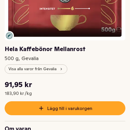
Hela Kaffebönor Mellanrost
500 g, Gevalia
Visa alla varor från Gevalia
Styckpris: 183,90 kr /kg
91,95 kr
Nuvarande pris är: 91,95 kr
183,90 kr /kg
Lägg till i varukorgen
Om varan