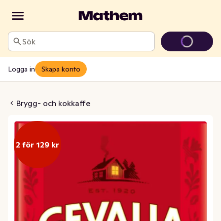
Sök
Logga in
Skapa konto
esso Mellanrost
Brygg- och kokkaffe
2 för 129 kr