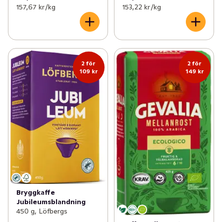
157,67 kr /kg
153,22 kr /kg
2 för
2 för
109 kr
149 kr
Bryggkaffe
Jubileumsblandning
450 g, Löfbergs