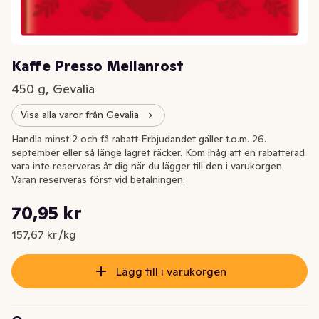
Kaffe Presso Mellanrost
450 g, Gevalia
Visa alla varor från Gevalia
Handla minst 2 och få rabatt Erbjudandet gäller t.o.m. 26.
september eller så länge lagret räcker. Kom ihåg att en rabatterad
vara inte reserveras åt dig när du lägger till den i varukorgen.
Varan reserveras först vid betalningen.
Styckpris: 157,67 kr /kg
70,95 kr
Nuvarande pris är: 70,95 kr
157,67 kr /kg
Lägg till i varukorgen