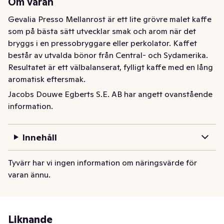
Om varan
Gevalia Presso Mellanrost är ett lite grövre malet kaffe 
som på bästa sätt utvecklar smak och arom när det 
bryggs i en pressobryggare eller perkolator. Kaffet 
består av utvalda bönor från Central- och Sydamerika. 
Resultatet är ett välbalanserat, fylligt kaffe med en lång 
aromatisk eftersmak.
Jacobs Douwe Egberts S.E. AB har angett ovanstående
Gevalia Presso Mellanrost är ett lite grövre malet kaffe 
information.
som på bästa sätt utvecklar smak och arom när det 
bryggs i en pressobryggare eller perkolator. Kaffet 
består av utvalda bönor från Central- och Sydamerika. 
Innehåll
Resultatet är ett välbalanserat, fylligt kaffe med en lång 
aromatisk eftersmak.
Tyvärr har vi ingen information om näringsvärde för
varan ännu.
Liknande