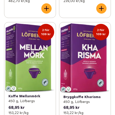
482,70 kr /kg
239,00 kr /kg
2 för
2 för
109 kr
109 kr
Kaffe Mellanmörk
Bryggkaffe Kharisma
450 g, Löfbergs
450 g, Löfbergs
68,95 kr
68,95 kr
153,22 kr /kg
153,22 kr /kg