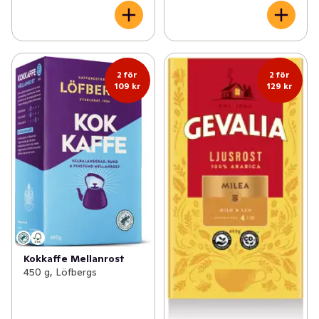
2 för
2 för
109 kr
129 kr
Kokkaffe Mellanrost
450 g, Löfbergs