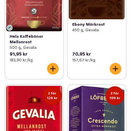
Ebony Mörkrost
450 g, Gevalia
Hela Kaffebönor
Mellanrost
500 g, Gevalia
91,95 kr
70,95 kr
183,90 kr /kg
157,67 kr /kg
2 för
2 för
129 kr
109 kr