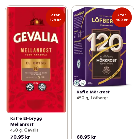
2 för
2 för
129 kr
109 kr
Kaffe Mörkrost
450 g, Löfbergs
Kaffe El-brygg
Mellanrost
450 g, Gevalia
70,95 kr
68,95 kr