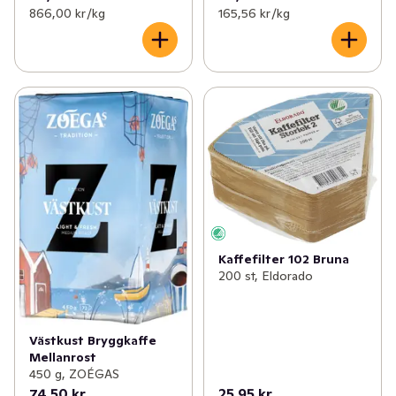
866,00 kr /kg
165,56 kr /kg
Kaffefilter 102 Bruna
200 st, Eldorado
Västkust Bryggkaffe
Mellanrost
450 g, ZOÉGAS
74,50 kr
25,95 kr