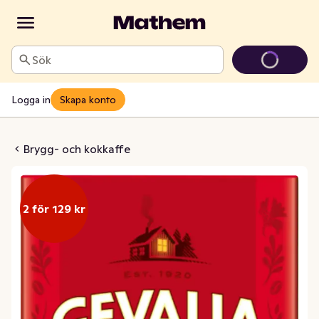
Sök
Logga in
Skapa konto
brygg Mellanrost
Brygg- och kokkaffe
2 för 129 kr