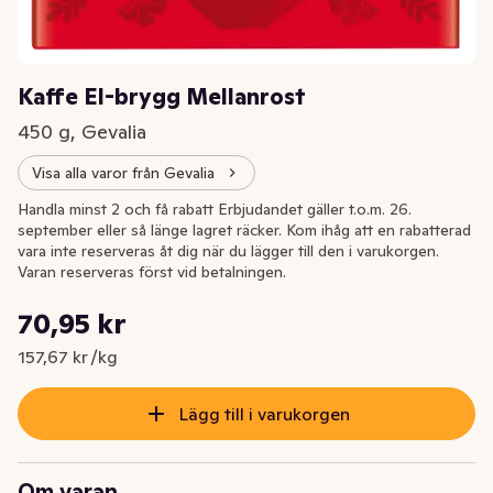
Kaffe El-brygg Mellanrost
450 g, Gevalia
Visa alla varor från Gevalia
Handla minst 2 och få rabatt Erbjudandet gäller t.o.m. 26.
september eller så länge lagret räcker. Kom ihåg att en rabatterad
vara inte reserveras åt dig när du lägger till den i varukorgen.
Varan reserveras först vid betalningen.
Styckpris: 157,67 kr /kg
70,95 kr
Nuvarande pris är: 70,95 kr
157,67 kr /kg
Lägg till i varukorgen
Om varan