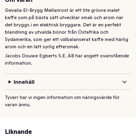
Gevalia El-Brygg Mellanrost är ett lite grövre malet 
kaffe som på bästa sätt utvecklar smak och arom när 
det bryggs i en elektrisk bryggare. Det är en perfekt 
blandning av utvalda bönor från Östafrika och 
Sydamerika, som ger ett välbalanserat kaffe med härlig 
arom och en lätt syrlig eftersmak.
Jacobs Douwe Egberts S.E. AB har angett ovanstående
Gevalia El-Brygg Mellanrost är ett lite grövre malet 
information.
kaffe som på bästa sätt utvecklar smak och arom när 
det bryggs i en elektrisk bryggare. Det är en perfekt 
blandning av utvalda bönor från Östafrika och 
Innehåll
Sydamerika, som ger ett välbalanserat kaffe med härlig 
arom och en lätt syrlig eftersmak.
Tyvärr har vi ingen information om näringsvärde för
varan ännu.
Liknande