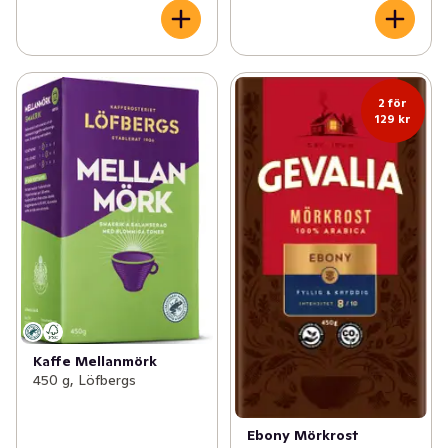
2 för
129 kr
Kaffe Mellanmörk
450 g, Löfbergs
Ebony Mörkrost