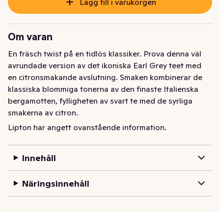
Lägg till i varukorgen
Om varan
En fräsch twist på en tidlös klassiker. Prova denna väl 
avrundade version av det ikoniska Earl Grey teet med 
en citronsmakande avslutning. Smaken kombinerar de 
klassiska blommiga tonerna av den finaste Italienska 
bergamotten, fylligheten av svart te med de syrliga 
smakerna av citron.
Lipton har angett ovanstående information.
Ta en stund av njutning med den älskade blandningen i 
Lipton Russian Earl Grey svart te. Detta bergamott-
smaksatta te är blandat av experter med uppväckande 
Innehåll
Ceylonte i kombination med bitar av doftande spanska 
citroner för en stund av elegans med en twist. Våra 
Näringsinnehåll
unika pyramidformade tepåsar är speciellt designade 
för en perfekt infusion och ett ögonblick av 
uppfriskande njutning.