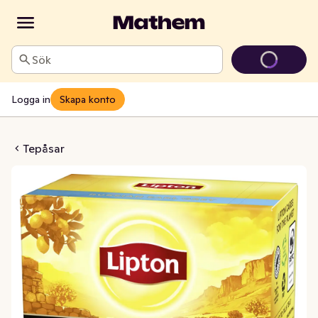
Sök
Logga in
Skapa konto
an Earl Grey
Tepåsar