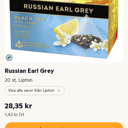
Russian Earl Grey
20 st, Lipton
Visa alla varor från Lipton
Styckpris: 1,42 kr /st
28,35 kr
Nuvarande pris är: 28,35 kr
1,42 kr /st