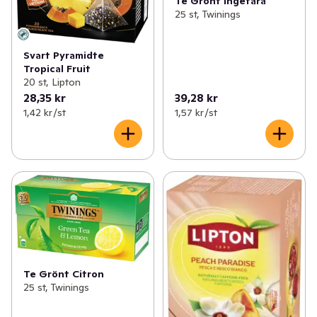
Te Grönt Ingefära
25 st, Twinings
Svart Pyramidte
Tropical Fruit
20 st, Lipton
28,35 kr
39,28 kr
1,42 kr /st
1,57 kr /st
Te Grönt Citron
25 st, Twinings