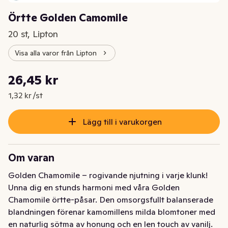
Örtte Golden Camomile
20 st, Lipton
Visa alla varor från Lipton
Styckpris: 1,32 kr /st
26,45 kr
Nuvarande pris är: 26,45 kr
1,32 kr /st
Lägg till i varukorgen
Om varan
Golden Chamomile – rogivande njutning i varje klunk! 
Unna dig en stunds harmoni med våra Golden 
Chamomile örtte-påsar. Den omsorgsfullt balanserade 
blandningen förenar kamomillens milda blomtoner med 
en naturlig sötma av honung och en len touch av vanilj. 