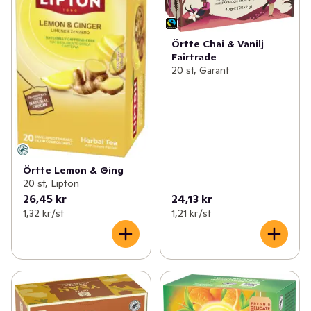
Örtte Chai & Vanilj
Fairtrade
20 st, Garant
Örtte Lemon & Ging
20 st, Lipton
26,45 kr
24,13 kr
1,32 kr /st
1,21 kr /st