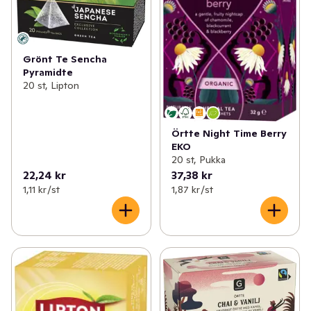
Grönt Te Sencha
Pyramidte
20 st, Lipton
Örtte Night Time Berry
EKO
20 st, Pukka
22,24 kr
37,38 kr
1,11 kr /st
1,87 kr /st