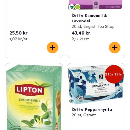
Örtte Kamomill &
Lavendel
20 st, English Tea Shop
25,50 kr
43,49 kr
1,02 kr /st
2,17 kr /st
2 för 25 kr
Örtte Pepparmynta
20 st, Garant