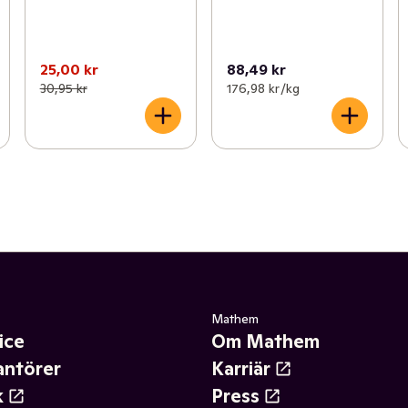
25,00 kr
88,49 kr
30,95 kr
176,98 kr /kg
Mathem
ice
Om Mathem
antörer
Karriär
k
Press