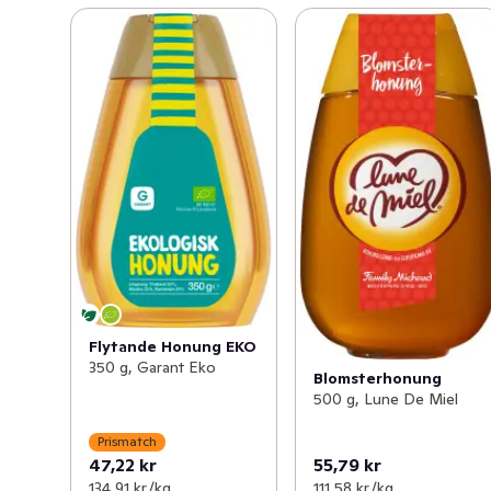
Flytande Honung EKO
350 g, Garant Eko
Blomsterhonung
500 g, Lune De Miel
Prismatch
47,22 kr
55,79 kr
134,91 kr /kg
111,58 kr /kg