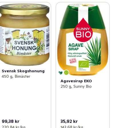
Svensk Skogshonung
450 g, Bimäster
Agavesirap EKO
250 g, Sunny Bio
99,38 kr
35,92 kr
220,84 kr /kg
143,68 kr /kg