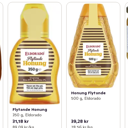
Honung Flytande
500 g, Eldorado
Flytande Honung
350 g, Eldorado
31,18 kr
39,28 kr
89,09 kr /kg
78,56 kr /kg