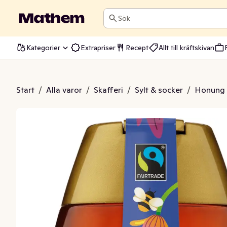
Sök
Kategorier
Extrapriser
Recept
Allt till kräftskivan
honung Fairtrade
Start
/
Alla varor
/
Skafferi
/
Sylt & socker
/
Honung