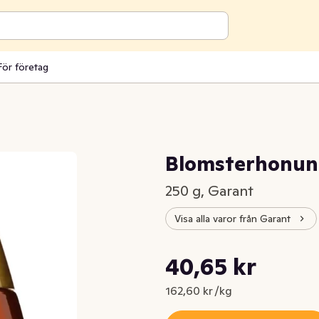
För företag
Blomsterhonung
250 g, Garant
Visa alla varor från Garant
Styckpris: 162,60 kr /kg
40,65 kr
Nuvarande pris är: 40,65 kr
162,60 kr /kg