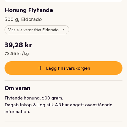
Honung Flytande
500 g, Eldorado
Visa alla varor från Eldorado
Styckpris: 78,56 kr /kg
39,28 kr
Nuvarande pris är: 39,28 kr
78,56 kr /kg
Lägg till i varukorgen
Om varan
Flytande honung. 500 gram.
Dagab Inköp & Logistik AB har angett ovanstående
information.