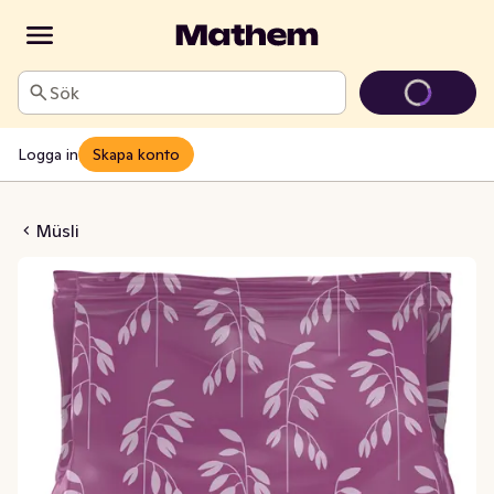
Sök
Logga in
Skapa konto
sli Frukt
Müsli