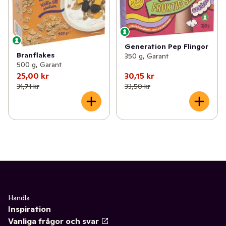
Generation Pep Flingor
Branflakes
350 g, Garant
500 g, Garant
25,00 kr
30,15 kr
31,71 kr
33,50 kr
Handla
Inspiration
Vanliga frågor och svar