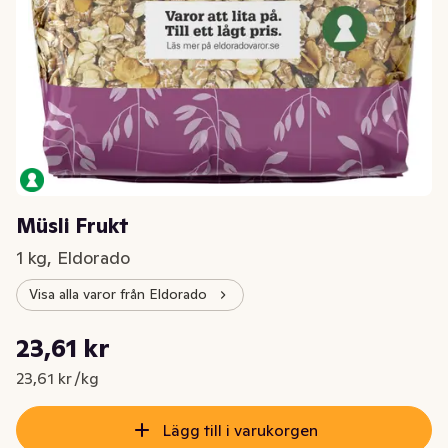
Müsli Frukt
1 kg, Eldorado
Visa alla varor från Eldorado
Styckpris: 23,61 kr /kg
23,61 kr
Nuvarande pris är: 23,61 kr
23,61 kr /kg
Lägg till i varukorgen